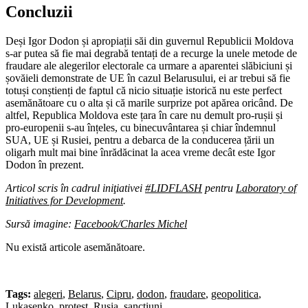
Concluzii
Deși Igor Dodon și apropiații săi din guvernul Republicii Moldova
s-ar putea să fie mai degrabă tentați de a recurge la unele metode de
fraudare ale alegerilor electorale ca urmare a aparentei slăbiciuni și
șovăieli demonstrate de UE în cazul Belarusului, ei ar trebui să fie
totuși conștienți de faptul că nicio situație istorică nu este perfect
asemănătoare cu o alta și că marile surprize pot apărea oricând. De
altfel, Republica Moldova este țara în care nu demult pro-rușii și
pro-europenii s-au înțeles, cu binecuvântarea și chiar îndemnul
SUA, UE și Rusiei, pentru a debarca de la conducerea țării un
oligarh mult mai bine înrădăcinat la acea vreme decât este Igor
Dodon în prezent.
Articol scris în cadrul iniţiativei
#LIDFLASH
pentru
Laboratory of
Initiatives for Development
.
Sursă imagine:
Facebook/Charles Michel
Nu există articole asemănătoare.
Tags:
alegeri
,
Belarus
,
Cipru
,
dodon
,
fraudare
,
geopolitica
,
Lukaşenko
,
protest
,
Rusia
,
sanctiuni