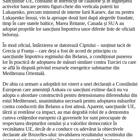
Sancțiunile UE, constând în interdicții de călătorie și în înghețarea
activelor bancare pentru figuri-cheie din verticala puterii lui
Lukașenko, precum ministrul de interne Iurii Karaev, dar nu pentru
Lukașenko însuși, vin la aproape două luni după alegerile fraudate,
timp în care statele baltice, Marea Britanie, Canada și SUA au
adoptat propriile lor sancțiuni împotriva unor diferite liste de oficiali
beloruși.
În mod oficial, întârzierea se datorează Ciprului – susținut tacit de
Grecia și Franța – care deși a fost de acord de principiu cu
sancțiunile împotriva regimului din Belarus, a condiționat punerea
lor în practică de adoptarea de măsuri similare contra Turciei cu care
se află în dispută privind resursele energetice submarine din
Mediterana Orientală.
De abia ca urmare a adoptării tot vineri a unei declarații a Consiliului
European care amenință Ankara cu sancțiuni extinse dacă nu va
adopta o abordare constructivă pentru detensionarea diferendului din
estul Mediteranei, unanimitatea necesară pentru adoptarea măsurilor
contra conducerii din Belarus a fost atinsă. Aparent, sancțiunile UE,
târzii și restrânse ca impact, au mai degrabă rolul de a demonstra
cumva cetățenilor europeni că guvernele lor sunt preocupate de
respectarea drepturilor omului și a valorilor democratice în
vecinătatea UE, decât de a conduce cu adevărat la obiectivele
declarate ale Bruxelles-ului: invalidarea rezultatului scrutinului din