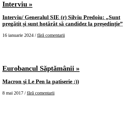
Interviu »
Interviu/ Generalul SIE (r) Silviu Predoiu: „Sunt
pregătit și sunt hotărât să candidez la președinție”
16 ianuarie 2024 /
fără comentarii
Eurobancul Săptămânii »
Macron şi Le Pen la patiserie :))
8 mai 2017 /
fără comentarii