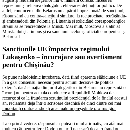
august și reluarea alegerilor într-o manieră corectă, încetarea
represiunii și reluarea dialogului, eliberarea deținuților politici. De
altfel, conducerea din Belarus nu a părut impresionată de sancțiuni,
răspunzând cu contra-sancțiuni similare, la reciprocitate, retrăgându-
și ambasadorii din Polonia și Lituania și solicitând corespondenților
străini să se reacrediteze la Minsk. Mai mult, Moscova s-a aliniat
Minsk-ului și a impus și ea sancțiuni acelorași oficiali europeni ca și
Belarusul.
Sancțiunile UE împotriva regimului
Lukașenko – încurajare sau avertisment
pentru Chișinău?
Se pune neîndoielnic întrebarea, dată fiind aparenta slăbiciune a UE
în a găsi consensul necesar pentru acțiuni decisive de politică
externă, dacă situația din jurul alegerilor din Belarus nu reprezintă o
încurajare pentru actuala conducere a Republicii Moldova de a
recurge și ea la
fraudarea scrutinului prezidențial de la finalul acestui
an, reclamată deja într-o scrisoare deschisă de cinci dintre cei mai
importanți contracandidați ai actualului președinte pro-rus Igor
Dodon
.
La o primă vedere, răspunsul ar putea fi unul afirmativ, cu atât mai
mult cu cât pentru Igor Dodon nu ar fi necesară decât o fraudare