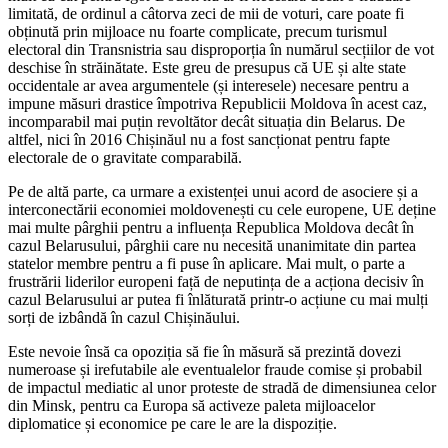
limitată, de ordinul a câtorva zeci de mii de voturi, care poate fi
obținută prin mijloace nu foarte complicate, precum turismul
electoral din Transnistria sau disproporția în numărul secțiilor de vot
deschise în străinătate. Este greu de presupus că UE și alte state
occidentale ar avea argumentele (și interesele) necesare pentru a
impune măsuri drastice împotriva Republicii Moldova în acest caz,
incomparabil mai puțin revoltător decât situația din Belarus. De
altfel, nici în 2016 Chișinăul nu a fost sancționat pentru fapte
electorale de o gravitate comparabilă.
Pe de altă parte, ca urmare a existenței unui acord de asociere și a
interconectării economiei moldovenești cu cele europene, UE deține
mai multe pârghii pentru a influența Republica Moldova decât în
cazul Belarusului, pârghii care nu necesită unanimitate din partea
statelor membre pentru a fi puse în aplicare. Mai mult, o parte a
frustrării liderilor europeni față de neputința de a acționa decisiv în
cazul Belarusului ar putea fi înlăturată printr-o acțiune cu mai mulți
sorți de izbândă în cazul Chișinăului.
Este nevoie însă ca opoziția să fie în măsură să prezintă dovezi
numeroase și irefutabile ale eventualelor fraude comise și probabil
de impactul mediatic al unor proteste de stradă de dimensiunea celor
din Minsk, pentru ca Europa să activeze paleta mijloacelor
diplomatice și economice pe care le are la dispoziție.