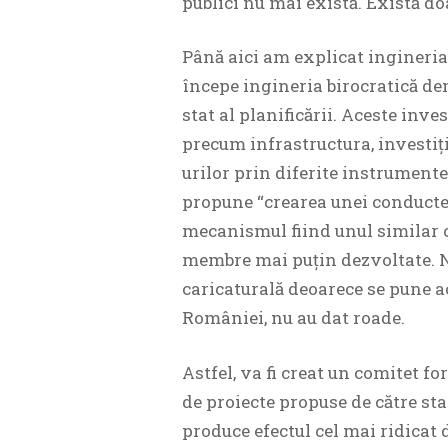
publici nu mai există. Există doa
Până aici am explicat ingineria
începe ingineria birocratică d
stat al planificării. Aceste inv
precum infrastructura, investiți
urilor prin diferite instrument
propune “crearea unei conducte 
mecanismul fiind unul similar cu
membre mai puțin dezvoltate. N
caricaturală deoarece se pune ac
României, nu au dat roade.
Astfel, va fi creat un comitet f
de proiecte propuse de către st
produce efectul cel mai ridicat 