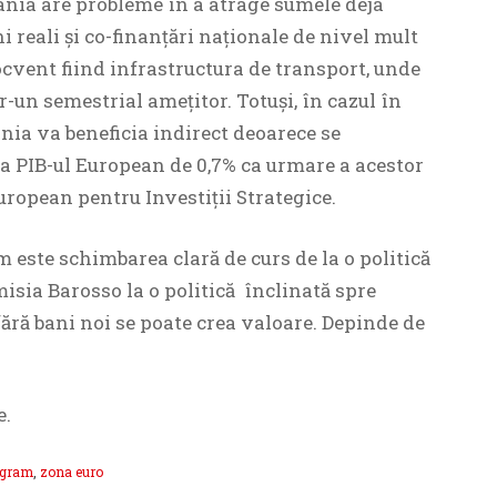
nia are probleme în a atrage sumele deja
i reali și co-finanțări naționale de nivel mult
cvent fiind infrastructura de transport, unde
-un semestrial amețitor. Totuși, în cazul în
ia va beneficia indirect deoarece se
la PIB-ul European de 0,7% ca urmare a acestor
uropean pentru Investiții Strategice.
 este schimbarea clară de curs de la o politică
isia Barosso la o politică înclinată spre
fără bani noi se poate crea valoare. Depinde de
e.
ogram
,
zona euro