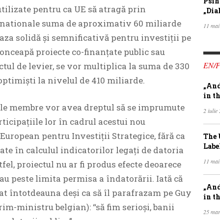
Psih
utilizate pentru ca UE să atragă prin
„Dia
rnationale suma de aproximativ 60 miliarde
11 mai
baza solidă și semnificativă pentru investiții pe
onceapă proiecte co-finanțate public sau
EN/
ctul de levier, se vor multiplica la suma de 330
ptimiști la nivelul de 410 miliarde.
„And
in th
tele membre vor avea dreptul să se imprumute
2 iulie
ticipațiile lor în cadrul acestui nou
uropean pentru Investiții Strategice, fără ca
The 
Labe
ate în calculul indicatorilor legați de datoria
11 mai
tfel, proiectul nu ar fi produs efecte deoarece
sau peste limita permisa a îndatorării. Iată că
„And
tat întotdeauna deși ca să îl parafrazam pe Guy
in th
im-ministru belgian): “să fim serioși, banii
25 mar