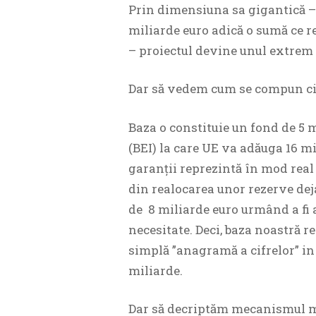
Prin dimensiuna sa gigantică – 
miliarde euro adică o sumă ce r
– proiectul devine unul extrem 
Dar să vedem cum se compun cif
Baza o constituie un fond de 5 m
(BEI) la care UE va adăuga 16 m
garanții reprezintă în mod real
din realocarea unor rezerve deja
de 8 miliarde euro urmând a fi 
necesitate. Deci, baza noastră rea
simplă ”anagramă a cifrelor” in 
miliarde.
Dar să decriptăm mecanismul ma