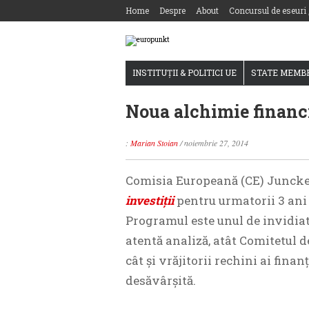
Home
Despre
About
Concursul de eseuri
INSTITUȚII & POLITICI UE
STATE MEMB
Noua alchimie financ
:
Marian Stoian
/
noiembrie 27, 2014
Comisia Europeană (CE) Juncker
investiții
pentru urmatorii 3 ani 
Programul este unul de invidiat
atentă analiză, atât Comitetul de
cât și vrăjitorii rechini ai finan
desăvârșită.