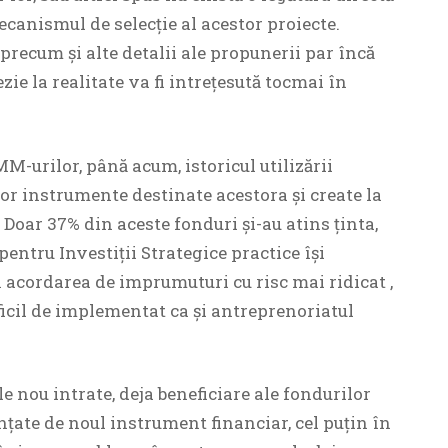
mecanismul de selecție al acestor proiecte.
 precum și alte detalii ale propunerii par încă
ezie la realitate va fi intrețesută tocmai în
MM-urilor, până acum, istoricul utilizării
tor instrumente destinate acestora și create la
 Doar 37% din aceste fonduri și-au atins ținta,
 pentru Investiții Strategice practice își
acordarea de imprumuturi cu risc mai ridicat ,
ificil de implementat ca și antreprenoriatul
le nou intrate, deja beneficiare ale fondurilor
ențate de noul instrument financiar, cel puțin în