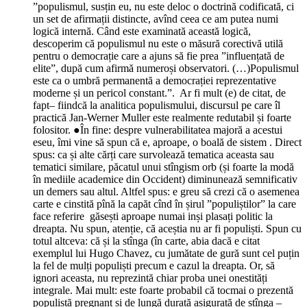
”populismul, susțin eu, nu este deloc o doctrină codificată, ci
un set de afirmații distincte, avînd ceea ce am putea numi
logică internă. Când este examinată această logică,
descoperim că populismul nu este o măsură corectivă utilă
pentru o democrație care a ajuns să fie prea ”influențată de
elite”, după cum afirmă numeroși observatori. (…)Populismul
este ca o umbră permanentă a democrației reprezentative
moderne și un pericol constant.”. Ar fi mult (e) de citat, de
fapt– fiindcă la analitica populismului, discursul pe care îl
practică Jan-Werner Muller este realmente redutabil și foarte
folositor. ●În fine: despre vulnerabilitatea majoră a acestui
eseu, îmi vine să spun că e, aproape, o boală de sistem . Direct
spus: ca și alte cărți care survolează tematica aceasta sau
tematici similare, păcatul unui stîngism orb (și foarte la modă
în mediile academice din Occident) diminunează semnificativ
un demers sau altul. Altfel spus: e greu să crezi că o asemenea
carte e cinstită pînă la capăt cînd în șirul ”populiștilor” la care
face referire găsești aproape numai inși plasați politic la
dreapta. Nu spun, atenție, că aceștia nu ar fi populiști. Spun cu
totul altceva: că și la stînga (în carte, abia dacă e citat
exemplul lui Hugo Chavez, cu jumătate de gură sunt cel puțin
la fel de mulți populiști precum e cazul la dreapta. Or, să
ignori aceasta, nu reprezintă chiar proba unei onestități
integrale. Mai mult: este foarte probabil că tocmai o prezentă
populistă pregnant și de lungă durată asigurată de stînga –