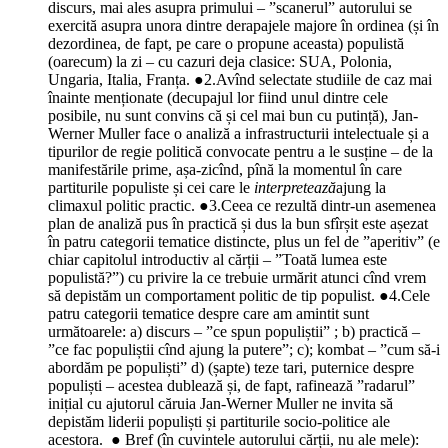
discurs, mai ales asupra primului – ”scanerul” autorului se
exercită asupra unora dintre derapajele majore în ordinea (și în
dezordinea, de fapt, pe care o propune aceasta) populistă
(oarecum) la zi – cu cazuri deja clasice: SUA, Polonia,
Ungaria, Italia, Franța. ●2.Avînd selectate studiile de caz mai
înainte menționate (decupajul lor fiind unul dintre cele
posibile, nu sunt convins că și cel mai bun cu putință), Jan-
Werner Muller face o analiză a infrastructurii intelectuale și a
tipurilor de regie politică convocate pentru a le susține – de la
manifestările prime, așa-zicînd, pînă la momentul în care
partiturile populiste și cei care le
interpretează
ajung la
climaxul politic practic. ●3.Ceea ce rezultă dintr-un asemenea
plan de analiză pus în practică și dus la bun sfîrșit este așezat
în patru categorii tematice distincte, plus un fel de ”aperitiv” (e
chiar capitolul introductiv al cărții – ”Toată lumea este
populistă?”) cu privire la ce trebuie urmărit atunci cînd vrem
să depistăm un comportament politic de tip populist. ●4.Cele
patru categorii tematice despre care am amintit sunt
următoarele: a) discurs – ”ce spun populiștii” ; b) practică –
”ce fac populiștii cînd ajung la putere”; c); kombat – ”cum să-i
abordăm pe populiști” d) (șapte) teze tari, puternice despre
populiști – acestea dublează și, de fapt, rafinează ”radarul”
inițial cu ajutorul căruia Jan-Werner Muller ne invita să
depistăm liderii populiști și partiturile socio-politice ale
acestora. ● Bref (în cuvintele autorului cărții, nu ale mele):