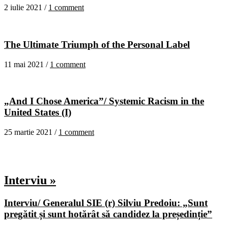
2 iulie 2021 /
1 comment
The Ultimate Triumph of the Personal Label
11 mai 2021 /
1 comment
„And I Chose America”/ Systemic Racism in the
United States (I)
25 martie 2021 /
1 comment
Interviu »
Interviu/ Generalul SIE (r) Silviu Predoiu: „Sunt
pregătit și sunt hotărât să candidez la președinție”