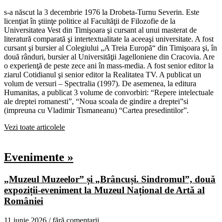
s-a născut la 3 decembrie 1976 la Drobeta-Turnu Severin. Este
licenţiat în ştiinţe politice al Facultăţii de Filozofie de la
Universitatea Vest din Timişoara şi cursant al unui masterat de
literatură comparată şi intertextualitate la aceeaşi universitate. A fost
cursant şi bursier al Colegiului „A Treia Europă“ din Timişoara şi, în
două rânduri, bursier al Universităţii Jagelloniene din Cracovia. Are
o experienţă de peste zece ani în mass-media. A fost senior editor la
ziarul Cotidianul şi senior editor la Realitatea TV. A publicat un
volum de versuri – Spectralia (1997). De asemenea, la editura
Humanitas, a publicat 3 volume de convorbiri: “Repere intelectuale
ale dreptei romanesti”, “Noua scoala de gindire a dreptei”si
(impreuna cu Vladimir Tismaneanu) “Cartea presedintilor”.
Vezi toate articolele
Evenimente »
„Muzeul Muzeelor” și „Brâncuși. Sindromul”, două
expoziții-eveniment la Muzeul Național de Artă al
României
11 iunie 2026 /
fără comentarii