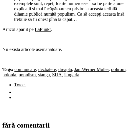
exemplele sunt, repet, foarte numeroase – să fie parte a unei
explicații și mai încăpătoare cu privire la aceasta teribilă
dihanie publică numită populism. Ca să accepți aceasta însă,
trebuie să fii onest pînă la capăt…
Articol apărut pe
LaPunkt
.
Nu există articole asemănătoare.
Tags:
comunicare
,
dezbatere
,
dreapta
,
Jan-Werner Muller
,
polirom
,
polonia
,
populism
,
stanga
,
SUA
,
Ungaria
Tweet
fără comentarii