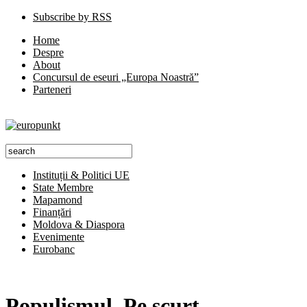
Subscribe by RSS
Home
Despre
About
Concursul de eseuri „Europa Noastră”
Parteneri
Instituții & Politici UE
State Membre
Mapamond
Finanțări
Moldova & Diaspora
Evenimente
Eurobanc
Populismul. Pe scurt