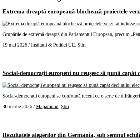
Extrema dreaptă europeană blochează proiectele verzi,
Grupările de extremă dreaptă din Parlamentul European, precum „Patrio
19 mai 2026
/
Instituții & Politici UE
,
Știri
Social-democrații europeni nu reușesc să pună capăt de
Social-democrații europeni se confruntă recent cu o serie de înfrânger
30 martie 2026
/
Mapamond
,
Știri
Rezultatele alegerilor din Germania, sub semnul echili