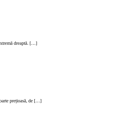
 extremă dreaptă. […]
foarte prețioasă, de […]