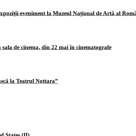
poziții-eveniment la Muzeul Național de Artă al Româ
 sala de cinema, din 22 mai în cinematografe
ască la Teatrul Nottara”
 States (II)