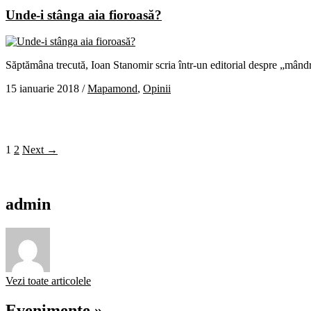
Unde-i stânga aia fioroasă?
Săptămâna trecută, Ioan Stanomir scria într-un editorial despre „mândr
15 ianuarie 2018
/
Mapamond
,
Opinii
1
2
Next →
admin
Vezi toate articolele
Evenimente »