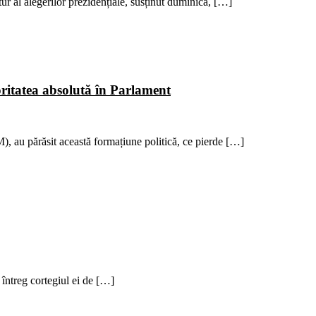
 tur al alegerilor prezidențiale, susținut duminică, […]
ritatea absolută în Parlament
 au părăsit această formațiune politică, ce pierde […]
u întreg cortegiul ei de […]