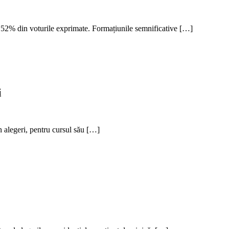
8,52% din voturile exprimate. Formațiunile semnificative […]
i
n alegeri, pentru cursul său […]