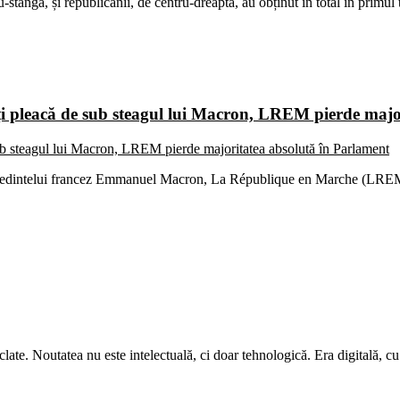
u-stânga, și republicanii, de centru-dreapta, au obținut în total în primul
iți pleacă de sub steagul lui Macron, LREM pierde majo
reședintelui francez Emmanuel Macron, La République en Marche (LREM),
iclate. Noutatea nu este intelectuală, ci doar tehnologică. Era digitală, c