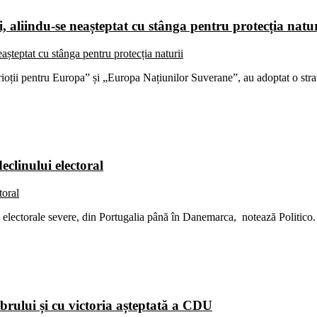
 aliindu-se neașteptat cu stânga pentru protecția natur
ții pentru Europa” și „Europa Națiunilor Suverane”, au adoptat o strate
clinului electoral
i electorale severe, din Portugalia până în Danemarca, notează Politico.
brului și cu victoria așteptată a CDU