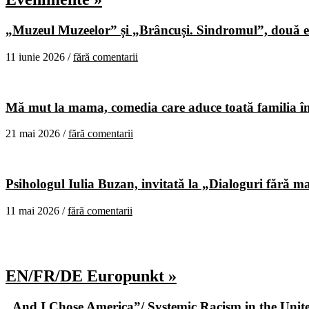
„Muzeul Muzeelor” și „Brâncuși. Sindromul”, două ex
11 iunie 2026 /
fără comentarii
Mă mut la mama, comedia care aduce toată familia în
21 mai 2026 /
fără comentarii
Psihologul Iulia Buzan, invitată la „Dialoguri fără m
11 mai 2026 /
fără comentarii
EN/FR/DE Europunkt »
„And I Chose America”/ Systemic Racism in the United