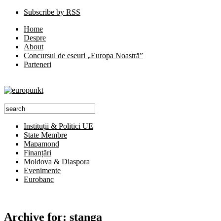
Subscribe by RSS
Home
Despre
About
Concursul de eseuri „Europa Noastră”
Parteneri
Instituții & Politici UE
State Membre
Mapamond
Finanțări
Moldova & Diaspora
Evenimente
Eurobanc
Archive for:
stanga