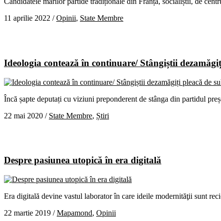
Candidatele marilor partide tradiționale din Franța, socialiștii, de centr
11 aprilie 2022
/
Opinii
,
State Membre
Ideologia contează în continuare/ Stângiștii dezamăg
Încă șapte deputați cu viziuni preponderent de stânga din partidul p
22 mai 2020
/
State Membre
,
Știri
Despre pasiunea utopică în era digitală
Era digitală devine vastul laborator în care ideile modernităţii sunt rec
22 martie 2019
/
Mapamond
,
Opinii