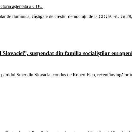
mentar de duminică, câștigate de creștin-democrații de la CDU/CSU cu 2
lovaciei”, suspendat din familia socialiștilor europen
e partidul Smer din Slovacia, condus de Robert Fico, recent învingător î