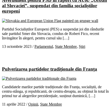
Avertisment pentru PSD în raport cu AUR/ „Orban
al Slovaciei”, suspendat din familia socialiștilor
europeni
Partidul Socialiștilor Europeni (PES) a suspendat joi din rândurile
sale partidul Smer din Slovacia, condus de Robert Fico, recent
învingător în alegeri, pentru cursul său […]
13 octombrie 2023
/
Parlamentul
,
State Membre
,
Știri
Pulverizarea partidelor tradiționale din Franța
Candidatele marilor partide tradiționale din Franța, socialiștii, de
centru-stânga, și republicanii, de centru-dreapta, au obținut în total în
primul tur al alegerilor prezidențiale, susținut duminică, […]
11 aprilie 2022
/
Opinii
,
State Membre