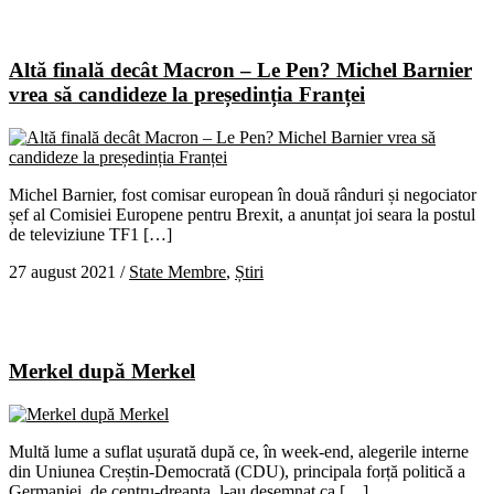
Altă finală decât Macron – Le Pen? Michel Barnier
vrea să candideze la președinția Franței
Michel Barnier, fost comisar european în două rânduri și negociator
șef al Comisiei Europene pentru Brexit, a anunțat joi seara la postul
de televiziune TF1 […]
27 august 2021
/
State Membre
,
Știri
Merkel după Merkel
Multă lume a suflat ușurată după ce, în week-end, alegerile interne
din Uniunea Creștin-Democrată (CDU), principala forță politică a
Germaniei, de centru-dreapta, l-au desemnat ca […]