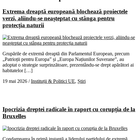
Extrema dreaptă europeană blochează proiectele
verzi, aliindu-se neașteptat cu stânga pentru
protecția naturii
Grupările de extremă dreaptă din Parlamentul European, precum
„Patrioții pentru Europa” și „Europa Națiunilor Suverane”, au
adoptat o strategie surprinzătoare, prezentându-se drept apărători ai
habitatelor […]
19 mai 2026
/
Instituții & Politici UE
,
Știri
Ipocrizia dreptei radicale în raport cu corupția de la
Bruxelles
Condamnarea în primă instanță a liderului partidului de extremă