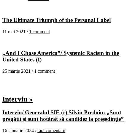
The Ultimate Triumph of the Personal Label
11 mai 2021 /
1 comment
„And I Chose America”/ Systemic Racism in the
United States (I)
25 martie 2021 /
1 comment
Interviu »
Interviu/ Generalul SIE (r) Silviu Predoiu: „Sunt
pregătit și sunt hotărât să candidez la președinție”
16 ianuarie 2024 /
fără comentarii