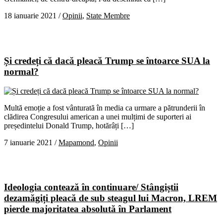
18 ianuarie 2021
/
Opinii
,
State Membre
Și credeți că dacă pleacă Trump se întoarce SUA la
normal?
Multă emoție a fost vânturată în media ca urmare a pătrunderii în
clădirea Congresului american a unei mulțimi de suporteri ai
președintelui Donald Trump, hotărâți […]
7 ianuarie 2021
/
Mapamond
,
Opinii
Ideologia contează în continuare/ Stângiștii
dezamăgiți pleacă de sub steagul lui Macron, LREM
pierde majoritatea absolută în Parlament