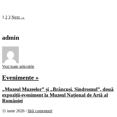
1
2
3
Next →
admin
Vezi toate articolele
Evenimente »
„Muzeul Muzeelor” și „Brâncuși. Sindromul”, două
expoziții-eveniment la Muzeul Național de Artă al
României
11 iunie 2026 /
fără comentarii