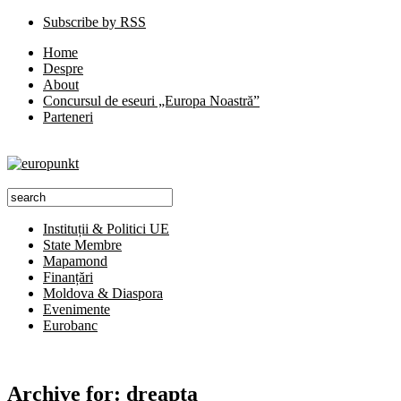
Subscribe by RSS
Home
Despre
About
Concursul de eseuri „Europa Noastră”
Parteneri
Instituții & Politici UE
State Membre
Mapamond
Finanțări
Moldova & Diaspora
Evenimente
Eurobanc
Archive for:
dreapta