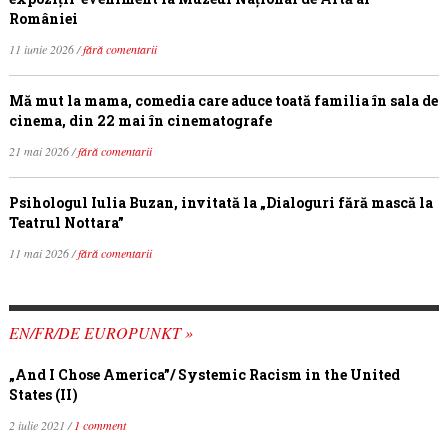
României
11 iunie 2026 /
fără comentarii
Mă mut la mama, comedia care aduce toată familia în sala de
cinema, din 22 mai în cinematografe
21 mai 2026 /
fără comentarii
Psihologul Iulia Buzan, invitată la „Dialoguri fără mască la
Teatrul Nottara”
11 mai 2026 /
fără comentarii
EN/FR/DE EUROPUNKT »
„And I Chose America”/ Systemic Racism in the United
States (II)
2 iulie 2021 /
1 comment