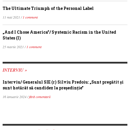
The Ultimate Triumph of the Personal Label
11 mai 2021 /
1 comment
„And I Chose America”/ Systemic Racism in the United
States (I)
25 martie 2021 /
1 comment
INTERVIU »
Interviu/ Generalul SIE (r) Silviu Predoiu: „Sunt pregătit și
sunt hotărât să candidez la președinție”
16 ianuarie 2024 /
fără comentarii