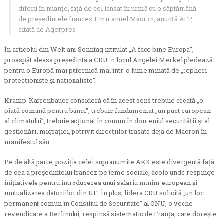
diferit în nuanţe, faţă de cel lansat în urmă cu o săptămână
de preşedintele francez Emmanuel Macron, anunţă AFP,
citată de Agerpres.
În articolul din Welt am Sonntag intitulat „A face bine Europa”,
proaspăt aleasa preşedintă a CDU în locul Angelei Merkel pledează
pentru o Europă mai puternică mai într-o lume minată de „replieri
protecţioniste şi naţionaliste”.
Kramp-Karrenbauer consideră că în acest sens trebuie creată „o
piaţă comună pentru bănci”, trebuie fundamentat „un pact european
al climatului”, trebuie acţionat în comun în domeniul securităţii şi al
gestionării migraţiei, potrivit direcţiilor trasate deja de Macron în
manifestul său.
Pe de altă parte, poziţia celei supranumite AKK este divergentă faţă
de cea a preşedintelui francez pe teme sociale, acolo unde respinge
iniţiativele pentru introducerea unui salariu minim european şi
mutualizarea datoriilor din UE. În plus, lidera CDU solicită „un loc
permanent comun în Consiliul de Securitate” al ONU, o veche
revendicare a Berlinului, respinsă sistematic de Franţa, care doreşte