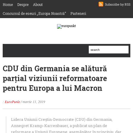
Home
Despre
About
Subscribe by RSS
Concursul de eseuri „Europa Noastră”
Parteneri
CDU din Germania se alătură
parţial viziunii reformatoare
pentru Europa a lui Macron
:
EuroPunkt
/
martie 11, 2019
Lidera Uniunii Creştin-Democrate (CDU) din Germania,
Annegret Kramp-Karrenbauer, a publicat un plan de
reformare a Uniunii Europene, asemănător în principiu, dar