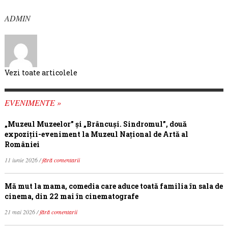
ADMIN
Vezi toate articolele
EVENIMENTE »
„Muzeul Muzeelor” și „Brâncuși. Sindromul”, două
expoziții-eveniment la Muzeul Național de Artă al
României
11 iunie 2026 /
fără comentarii
Mă mut la mama, comedia care aduce toată familia în sala de
cinema, din 22 mai în cinematografe
21 mai 2026 /
fără comentarii