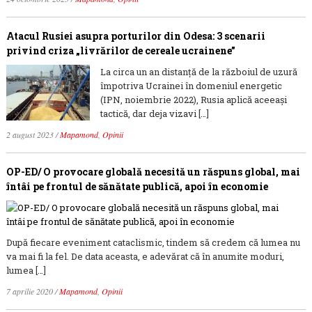
Atacul Rusiei asupra porturilor din Odesa: 3 scenarii
privind criza „livrărilor de cereale ucrainene”
La circa un an distanță de la războiul de uzură
împotriva Ucrainei în domeniul energetic
(IPN, noiembrie 2022), Rusia aplică aceeași
tactică, dar deja vizavi […]
2 august 2023
/
Mapamond
,
Opinii
OP-ED/ O provocare globală necesită un răspuns global, mai
întâi pe frontul de sănătate publică, apoi în economie
După fiecare eveniment cataclismic, tindem să credem că lumea nu
va mai fi la fel. De data aceasta, e adevărat că în anumite moduri,
lumea […]
7 aprilie 2020
/
Mapamond
,
Opinii