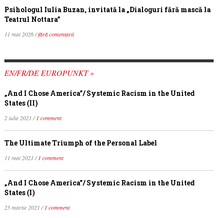
Psihologul Iulia Buzan, invitată la „Dialoguri fără mască la
Teatrul Nottara”
11 mai 2026 /
fără comentarii
EN/FR/DE EUROPUNKT »
„And I Chose America”/ Systemic Racism in the United
States (II)
2 iulie 2021 /
1 comment
The Ultimate Triumph of the Personal Label
11 mai 2021 /
1 comment
„And I Chose America”/ Systemic Racism in the United
States (I)
25 martie 2021 /
1 comment