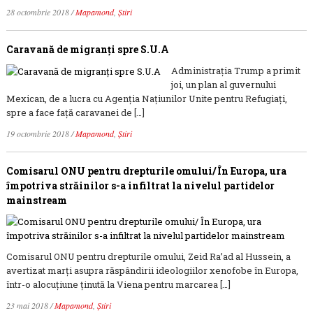
28 octombrie 2018
/
Mapamond
,
Știri
Caravană de migranți spre S.U.A
Administrația Trump a primit
joi, un plan al guvernului
Mexican, de a lucra cu Agenția Națiunilor Unite pentru Refugiați,
spre a face față caravanei de […]
19 octombrie 2018
/
Mapamond
,
Știri
Comisarul ONU pentru drepturile omului/ În Europa, ura
împotriva străinilor s-a infiltrat la nivelul partidelor
mainstream
Comisarul ONU pentru drepturile omului, Zeid Ra’ad al Hussein, a
avertizat marţi asupra răspândirii ideologiilor xenofobe în Europa,
într-o alocuţiune ţinută la Viena pentru marcarea […]
23 mai 2018
/
Mapamond
,
Știri