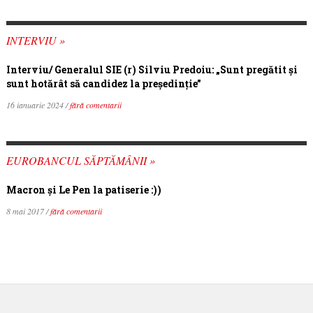
INTERVIU »
Interviu/ Generalul SIE (r) Silviu Predoiu: „Sunt pregătit și
sunt hotărât să candidez la președinție”
16 ianuarie 2024 /
fără comentarii
EUROBANCUL SĂPTĂMÂNII »
Macron şi Le Pen la patiserie :))
8 mai 2017 /
fără comentarii