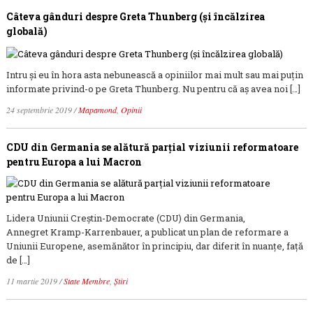
Câteva gânduri despre Greta Thunberg (şi încălzirea
globală)
Intru şi eu în hora asta nebunească a opiniilor mai mult sau mai puţin
informate privind-o pe Greta Thunberg. Nu pentru că aş avea noi […]
24 septembrie 2019
/
Mapamond
,
Opinii
CDU din Germania se alătură parţial viziunii reformatoare
pentru Europa a lui Macron
Lidera Uniunii Creştin-Democrate (CDU) din Germania,
Annegret Kramp-Karrenbauer, a publicat un plan de reformare a
Uniunii Europene, asemănător în principiu, dar diferit în nuanţe, faţă
de […]
11 martie 2019
/
State Membre
,
Știri