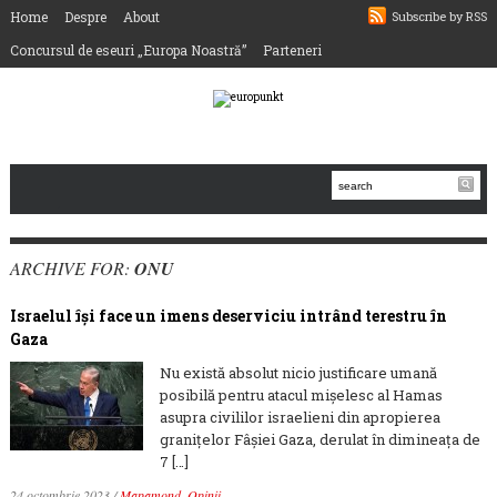
Home
Despre
About
Subscribe by RSS
Concursul de eseuri „Europa Noastră”
Parteneri
ARCHIVE FOR:
ONU
Israelul își face un imens deserviciu intrând terestru în
Gaza
Nu există absolut nicio justificare umană
posibilă pentru atacul mișelesc al Hamas
asupra civililor israelieni din apropierea
granițelor Fâșiei Gaza, derulat în dimineața de
7 […]
24 octombrie 2023
/
Mapamond
,
Opinii