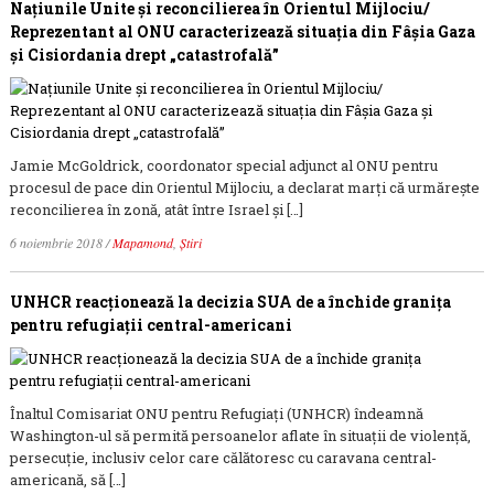
Naţiunile Unite şi reconcilierea în Orientul Mijlociu/
Reprezentant al ONU caracterizează situația din Fâșia Gaza
și Cisiordania drept „catastrofală”
Jamie McGoldrick, coordonator special adjunct al ONU pentru
procesul de pace din Orientul Mijlociu, a declarat marţi că urmărește
reconcilierea în zonă, atât între Israel și […]
6 noiembrie 2018
/
Mapamond
,
Știri
UNHCR reacţionează la decizia SUA de a închide granița
pentru refugiații central-americani
Înaltul Comisariat ONU pentru Refugiaţi (UNHCR) îndeamnă
Washington-ul să permită persoanelor aflate în situații de violență,
persecuție, inclusiv celor care călătoresc cu caravana central-
americană, să […]