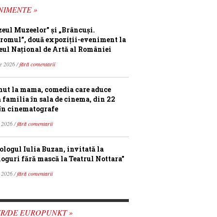
NIMENTE »
eul Muzeelor” și „Brâncuși.
romul”, două expoziții-eveniment la
ul Național de Artă al României
ie 2026 /
fără comentarii
ut la mama, comedia care aduce
ă familia în sala de cinema, din 22
în cinematografe
 2026 /
fără comentarii
ologul Iulia Buzan, invitată la
loguri fără mască la Teatrul Nottara”
 2026 /
fără comentarii
FR/DE EUROPUNKT »