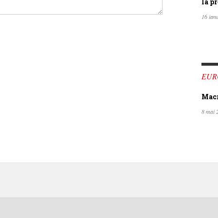
la pr
16 ian
EUR
Macro
8 mai 