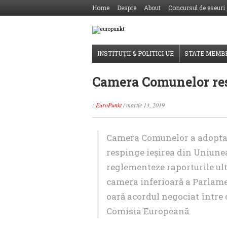
Home
Despre
About
Concursul de eseuri
INSTITUȚII & POLITICI UE
STATE MEMB
Camera Comunelor res
:
EuroPunkt
/
martie 13, 2019
Camera Comunelor a adopta
respinge ieşirea din Uniune
reglementeze raporturile ult
camera inferioară a Parlame
oară acordul negociat între
Comisia Europeană.