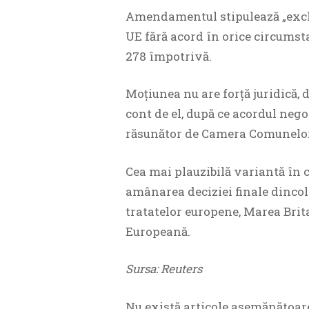
Amendamentul stipulează „exclud
UE fără acord în orice circumsta
278 împotrivă.
Moţiunea nu are forţă juridică, 
cont de el, după ce acordul neg
răsunător de Camera Comunelor 
Cea mai plauzibilă variantă în 
amânarea deciziei finale dinco
tratatelor europene, Marea Brit
Europeană.
Sursa: Reuters
Nu există articole asemănătoar