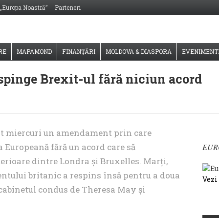
 „Europa Noastră”
Parteneri
RE
MAPAMOND
FINANȚĂRI
MOLDOVA & DIASPORA
EVENIMENT
pinge Brexit-ul fără niciun acord
t miercuri un amendament prin care
a Europeană fără un acord care să
EUR
erioare dintre Londra şi Bruxelles. Marţi,
ntului britanic a respins însă pentru a doua
Vezi
 cabinetul condus de Theresa May şi