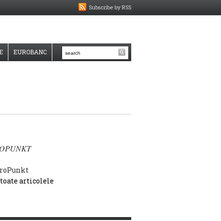
Subscribe by RSS
E
EUROBANC
OPUNKT
 toate articolele