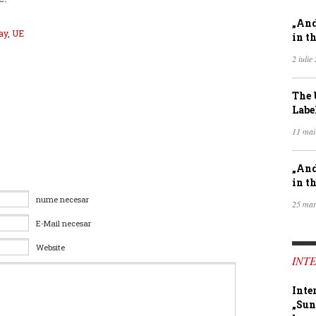
„And
ay
,
UE
in th
2 iulie
The 
Labe
11 mai
„And
in th
nume necesar
25 mar
E-Mail necesar
Website
INTE
Inte
„Sun