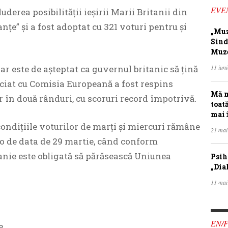
EVE
erea posibilităţii ieşirii Marii Britanii din
nţe” şi a fost adoptat cu 321 voturi pentru şi
„Muz
Sind
Muze
dar este de aşteptat ca guvernul britanic să ţină
11 iun
ociat cu Comisia Europeană a fost respins
Mă m
în două rânduri, cu scoruri record împotrivă.
toat
mai 
condiţiile voturilor de marţi şi miercuri rămâne
21 mai
lo de data de 29 martie, când conform
anie este obligată să părăsească Uniunea
Psih
„Dia
11 mai
EN/
e.