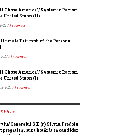
 I Chose America”/ Systemic Racism
e United States (II)
 2021 /
1 comment
Ultimate Triumph of the Personal
l
 2021 /
1 comment
 I Chose America”/ Systemic Racism
e United States (I)
tie 2021 /
1 comment
RVIU »
rviu/ Generalul SIE (r) Silviu Predoiu:
t pregătit și sunt hotărât să candidez