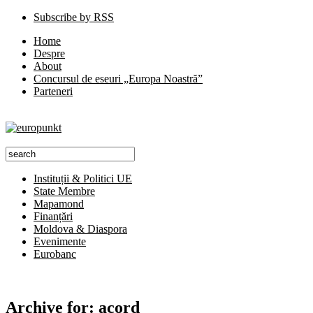
Subscribe by RSS
Home
Despre
About
Concursul de eseuri „Europa Noastră”
Parteneri
Instituții & Politici UE
State Membre
Mapamond
Finanțări
Moldova & Diaspora
Evenimente
Eurobanc
Archive for:
acord