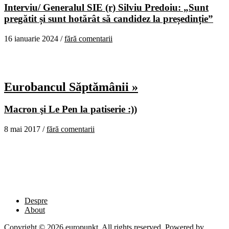
Interviu/ Generalul SIE (r) Silviu Predoiu: „Sunt
pregătit și sunt hotărât să candidez la președinție”
16 ianuarie 2024 /
fără comentarii
Eurobancul Săptămânii »
Macron şi Le Pen la patiserie :))
8 mai 2017 /
fără comentarii
Despre
About
Copyright © 2026 europunkt. All rights reserved. Powered by