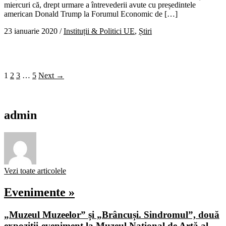
miercuri că, drept urmare a întrevederii avute cu președintele
american Donald Trump la Forumul Economic de […]
23 ianuarie 2020
/
Instituții & Politici UE
,
Știri
1
2
3
…
5
Next →
admin
Vezi toate articolele
Evenimente »
„Muzeul Muzeelor” și „Brâncuși. Sindromul”, două
expoziții-eveniment la Muzeul Național de Artă al