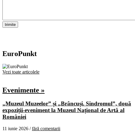
EuroPunkt
Vezi toate articolele
Evenimente »
„Muzeul Muzeelor” și „Brâncuși. Sindromul”, două
expoziții-eveniment la Muzeul Național de Artă al
României
11 iunie 2026 /
fără comentarii