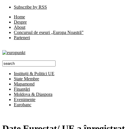
Subscribe by RSS
Home
Despre
About
Concursul de eseuri „Europa Noastră”
Parteneri
Instituții & Politici UE
State Membre
Mapamond
Finanțări
Moldova & Diaspora
Evenimente
Eurobanc
Date Eurostat/ UE a înregistrat