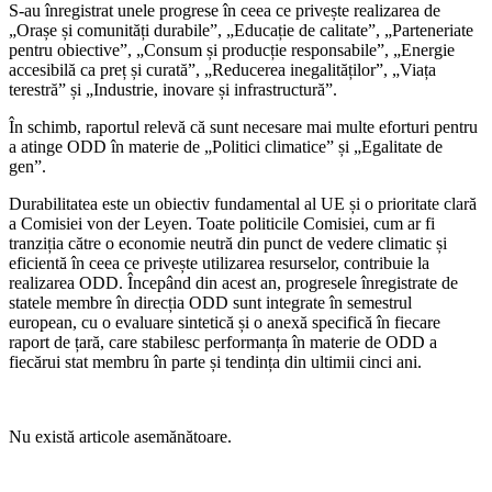
S-au înregistrat unele progrese în ceea ce privește realizarea de
„Orașe și comunități durabile”, „Educație de calitate”, „Parteneriate
pentru obiective”, „Consum și producție responsabile”, „Energie
accesibilă ca preț și curată”, „Reducerea inegalităților”, „Viața
terestră” și „Industrie, inovare și infrastructură”.
În schimb, raportul relevă că sunt necesare mai multe eforturi pentru
a atinge ODD în materie de „Politici climatice” și „Egalitate de
gen”.
Durabilitatea este un obiectiv fundamental al UE și o prioritate clară
a Comisiei von der Leyen. Toate politicile Comisiei, cum ar fi
tranziția către o economie neutră din punct de vedere climatic și
eficientă în ceea ce privește utilizarea resurselor, contribuie la
realizarea ODD. Începând din acest an, progresele înregistrate de
statele membre în direcția ODD sunt integrate în semestrul
european, cu o evaluare sintetică și o anexă specifică în fiecare
raport de țară, care stabilesc performanța în materie de ODD a
fiecărui stat membru în parte și tendința din ultimii cinci ani.
Nu există articole asemănătoare.