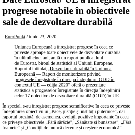
progrese notabile în obiectivele
sale de dezvoltare durabilă
:
EuroPunkt
/
iunie 23, 2020
Uniunea Europeană a înregistrat progrese în ceea ce
privește aproape toate obiectivele de dezvoltare durabilă
în ultimii cinci ani, arată un raport publicat luni
de Eurostat, biroul de statistică al Uniunii Europene.
Raportul intitulat
„Dezvoltarea durabilă în Uniunea
Europeană — Raport de monitorizare privind
progresele înregistrate în direcția îndeplinirii ODD în
contextul UE — ediția 2020”
oferă o prezentare
statistică a progreselor înregistrate în direcția îndeplinirii
celor 17 obiective de dezvoltare durabilă (ODD) în UE.
În special, s-au înregistrat progrese semnificative în ceea ce privește
îndeplinirea obiectivului „Pace, justiție și instituții puternice”, dar
r
aportul prezintă, de asemenea, evoluții pozitive importante în ceea
ce privește obiectivele „Fără sărăcie”, „Sănătate și bunăstare”, „Fără
foamete” și „Condiții de muncă decente și creștere economică”.