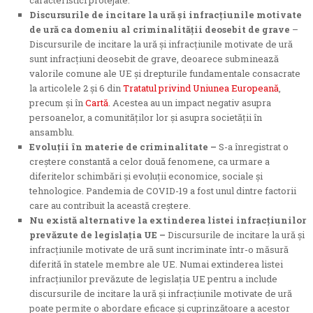
caracteristici protejate.
Discursurile de incitare la ură și infracțiunile motivate
de ură ca domeniu al criminalității deosebit de grave
–
Discursurile de incitare la ură și infracțiunile motivate de ură
sunt infracțiuni deosebit de grave, deoarece subminează
valorile comune ale UE și drepturile fundamentale consacrate
la articolele 2 și 6 din
Tratatul privind Uniunea Europeană
,
precum și în
Cartă
. Acestea au un impact negativ asupra
persoanelor, a comunităților lor și asupra societății în
ansamblu.
Evoluții în materie de criminalitate –
S-a înregistrat o
creștere constantă a celor două fenomene, ca urmare a
diferitelor schimbări și evoluții economice, sociale și
tehnologice. Pandemia de COVID-19 a fost unul dintre factorii
care au contribuit la această creștere.
Nu există alternative la extinderea listei infracțiunilor
prevăzute de legislația UE –
Discursurile de incitare la ură și
infracțiunile motivate de ură sunt incriminate într-o măsură
diferită în statele membre ale UE. Numai extinderea listei
infracțiunilor prevăzute de legislația UE pentru a include
discursurile de incitare la ură și infracțiunile motivate de ură
poate permite o abordare eficace și cuprinzătoare a acestor