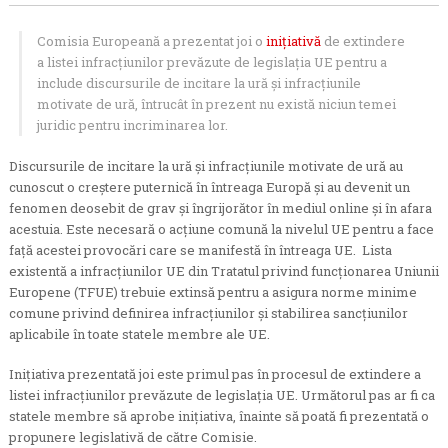
Comisia Europeană a prezentat joi o
inițiativă
de extindere
a listei infracțiunilor prevăzute de legislația UE pentru a
include discursurile de incitare la ură și infracțiunile
motivate de ură, întrucât în prezent nu există niciun temei
juridic pentru incriminarea lor.
Discursurile de incitare la ură și infracțiunile motivate de ură au
cunoscut o creștere puternică în întreaga Europă și au devenit un
fenomen deosebit de grav și îngrijorător în mediul online și în afara
acestuia. Este necesară o acțiune comună la nivelul UE pentru a face
față acestei provocări care se manifestă în întreaga UE. Lista
existentă a infracțiunilor UE din Tratatul privind funcționarea Uniunii
Europene (TFUE) trebuie extinsă pentru a asigura norme minime
comune privind definirea infracțiunilor și stabilirea sancțiunilor
aplicabile în toate statele membre ale UE.
Inițiativa prezentată joi este primul pas în procesul de extindere a
listei infracțiunilor prevăzute de legislația UE. Următorul pas ar fi ca
statele membre să aprobe inițiativa, înainte să poată fi prezentată o
propunere legislativă de către Comisie.