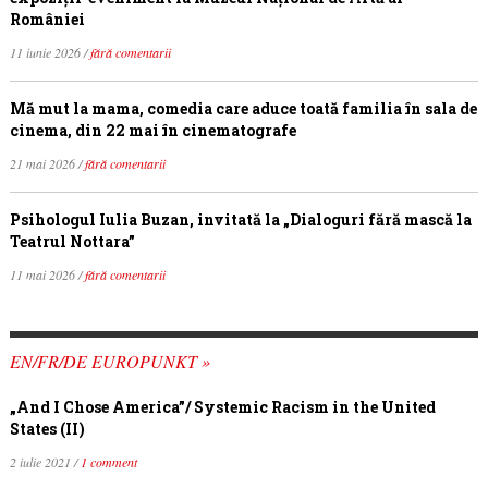
României
11 iunie 2026 /
fără comentarii
Mă mut la mama, comedia care aduce toată familia în sala de
cinema, din 22 mai în cinematografe
21 mai 2026 /
fără comentarii
Psihologul Iulia Buzan, invitată la „Dialoguri fără mască la
Teatrul Nottara”
11 mai 2026 /
fără comentarii
EN/FR/DE EUROPUNKT »
„And I Chose America”/ Systemic Racism in the United
States (II)
2 iulie 2021 /
1 comment