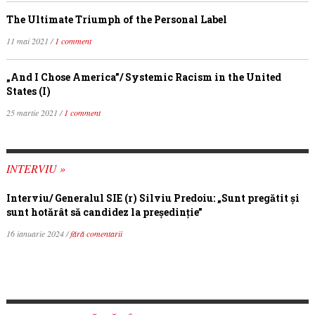
The Ultimate Triumph of the Personal Label
11 mai 2021 /
1 comment
„And I Chose America”/ Systemic Racism in the United
States (I)
25 martie 2021 /
1 comment
INTERVIU »
Interviu/ Generalul SIE (r) Silviu Predoiu: „Sunt pregătit și
sunt hotărât să candidez la președinție”
16 ianuarie 2024 /
fără comentarii