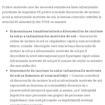
Printre motivele care fac necesară extinderea listei infracțiunilor
prevăzute de legislația UE pentru a include discursurile de incitare
la ură și infracțiunile motivate de ură, în lumina criteriilor stabilite la
articolul 83 alineatul (1) din TFUE se numără:
Dimensiunea transfrontalieră a discursurilor de incitare
la ură și a infracțiunilor motivate de ură –
Discursurile
online de incitare la ură se răspândesc rapid și sunt accesibile
tuturor, oriunde. Ideologiile care stau la baza discursului de
incitare la ură și a infracțiunilor motivate de ură pot fi
dezvoltate la nivel internațional și pot fi partajate rapid online.
Infracțiunile motivate de ură pot fi comise de rețele cu membri
din mai multe țări.
Discursurile de incitare la ură și infracțiunile motivate
de ură ca domeniu al criminalității –
Comisia consideră
că discursurile de incitare la ură și infracțiunile motivate de ură
reprezintă un domeniu al criminalității deoarece au o
caracteristică intrinsecă specială, și anume „ura” îndreptată
împotriva unor persoane sau grupuri de persoane care
împărtășesc (sau sunt percepute ca împărtășind) aceleași