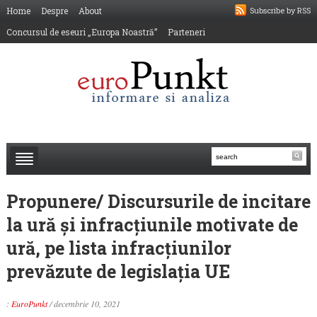
Home
Despre
About
Subscribe by RSS
Concursul de eseuri „Europa Noastră”
Parteneri
Propunere/ Discursurile de incitare
la ură și infracțiunile motivate de
ură, pe lista infracțiunilor
prevăzute de legislația UE
:
EuroPunkt
/
decembrie 10, 2021