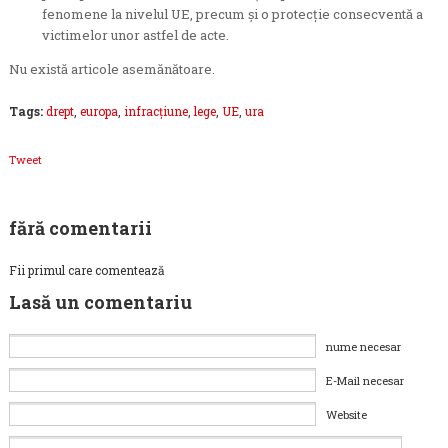
fenomene la nivelul UE, precum și o protecție consecventă a
victimelor unor astfel de acte.
Nu există articole asemănătoare.
Tags:
drept
,
europa
,
infracţiune
,
lege
,
UE
,
ura
Tweet
fără comentarii
Fii primul care comentează
Lasă un comentariu
nume necesar
E-Mail necesar
Website