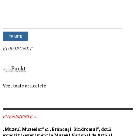
EUROPUNKT
Vezi toate articolele
EVENIMENTE »
„Muzeul Muzeelor” și „Brâncuși. Sindromul”, două
expoziții-eveniment la Muzeul Național de Artă al