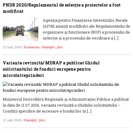
PNDR 2020/Regulamentul de selecție a proiectelor a fost
modificat
Agenţia pentru Finanţarea Investiţiilor Rurale
(AFIR) anunță modificări ale Regulamentului de
organizare şi funcţionare (ROF) a procesului de
selecţie şi a procesului de verificare a […]
21 iulie 2016
/
Evenimente
,
Finanțări
,
Știri
Varianta revizuită/ MDRAP a publicat Ghidul
solicitantului de fonduri europene pentru
microîntreprinderi
Ministerul Dezvoltării Regionale și Administrației Publice a publicat
în data de 11.07.2016, varianta revizuită a Ghidului solicitantului –
Condiții specifice de accesare a fondurilor în […]
12 iulie 2016
/
Finanțări
,
Știri