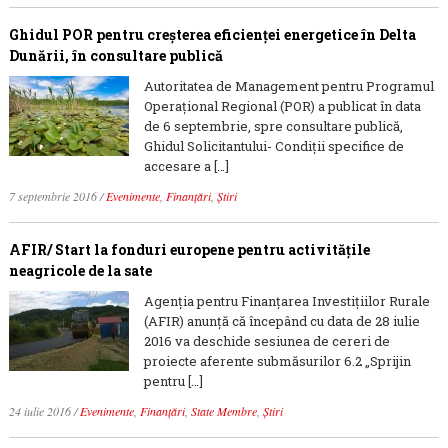
Ghidul POR pentru creşterea eficienţei energetice în Delta
Dunării, în consultare publică
Autoritatea de Management pentru Programul
Operaţional Regional (POR) a publicat în data
de 6 septembrie, spre consultare publică,
Ghidul Solicitantului- Condiții specifice de
accesare a […]
7 septembrie 2016
/
Evenimente
,
Finanțări
,
Știri
AFIR/ Start la fonduri europene pentru activitățile
neagricole de la sate
Agenţia pentru Finanţarea Investiţiilor Rurale
(AFIR) anunță că începând cu data de 28 iulie
2016 va deschide sesiunea de cereri de
proiecte aferente submăsurilor 6.2 „Sprijin
pentru […]
24 iulie 2016
/
Evenimente
,
Finanțări
,
State Membre
,
Știri