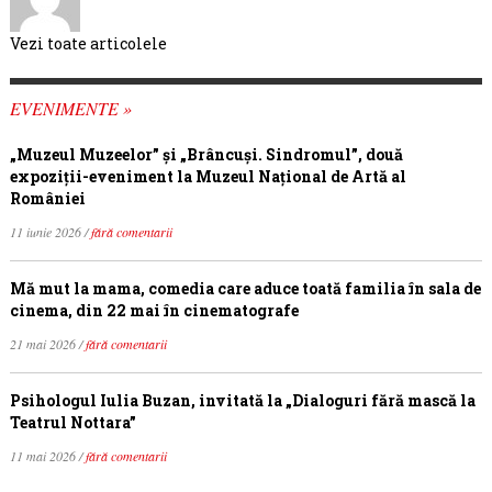
Vezi toate articolele
EVENIMENTE »
„Muzeul Muzeelor” și „Brâncuși. Sindromul”, două
expoziții-eveniment la Muzeul Național de Artă al
României
11 iunie 2026 /
fără comentarii
Mă mut la mama, comedia care aduce toată familia în sala de
cinema, din 22 mai în cinematografe
21 mai 2026 /
fără comentarii
Psihologul Iulia Buzan, invitată la „Dialoguri fără mască la
Teatrul Nottara”
11 mai 2026 /
fără comentarii