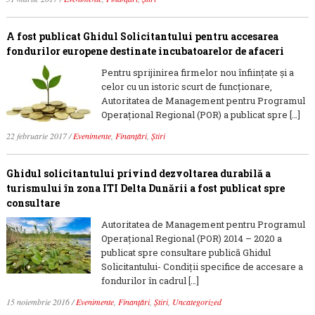
A fost publicat Ghidul Solicitantului pentru accesarea
fondurilor europene destinate incubatoarelor de afaceri
Pentru sprijinirea firmelor nou înființate și a
celor cu un istoric scurt de funcționare,
Autoritatea de Management pentru Programul
Operaţional Regional (POR) a publicat spre […]
22 februarie 2017
/
Evenimente
,
Finanțări
,
Știri
Ghidul solicitantului privind dezvoltarea durabilă a
turismului în zona ITI Delta Dunării a fost publicat spre
consultare
Autoritatea de Management pentru Programul
Operaţional Regional (POR) 2014 – 2020 a
publicat spre consultare publică Ghidul
Solicitantului- Condiții specifice de accesare a
fondurilor în cadrul […]
15 noiembrie 2016
/
Evenimente
,
Finanțări
,
Știri
,
Uncategorized