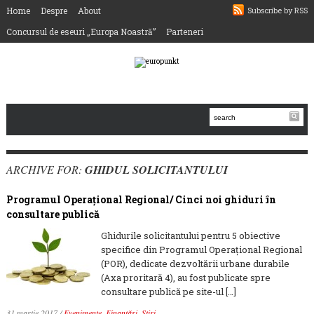
Home
Despre
About
Subscribe by RSS
Concursul de eseuri „Europa Noastră”
Parteneri
ARCHIVE FOR:
GHIDUL SOLICITANTULUI
Programul Operațional Regional/ Cinci noi ghiduri în
consultare publică
Ghidurile solicitantului pentru 5 obiective
specifice din Programul Operaţional Regional
(POR), dedicate dezvoltării urbane durabile
(Axa proritară 4), au fost publicate spre
consultare publică pe site-ul […]
31 martie 2017
/
Evenimente
,
Finanțări
,
Știri