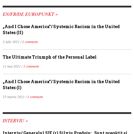
EN/FR/DE EUROPUNKT »
„And I Chose America”/ Systemic Racism in the United
States (II)
2 iulie 2021 /
1 comment
The Ultimate Triumph of the Personal Label
11 mai 2021 /
1 comment
„And I Chose America”/ Systemic Racism in the United
States (I)
25 martie 2021 /
1 comment
INTERVIU »
Interviu/ Generalul SIE (r) Silviu Predoiu: „Sunt pregătit și