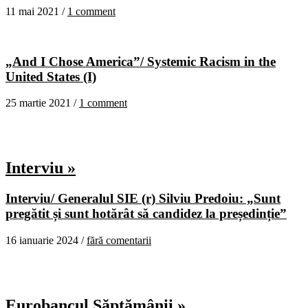
11 mai 2021 /
1 comment
„And I Chose America”/ Systemic Racism in the
United States (I)
25 martie 2021 /
1 comment
Interviu »
Interviu/ Generalul SIE (r) Silviu Predoiu: „Sunt
pregătit și sunt hotărât să candidez la președinție”
16 ianuarie 2024 /
fără comentarii
Eurobancul Săptămânii »