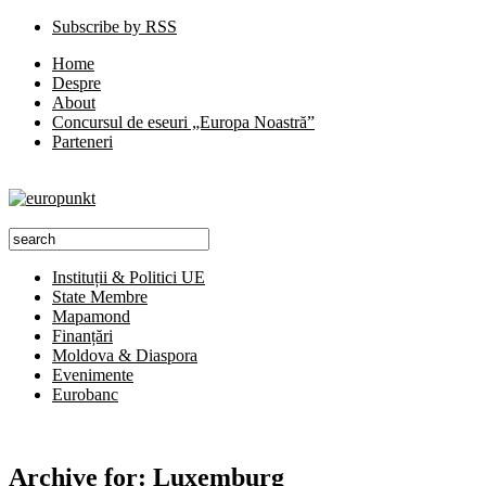
Subscribe by RSS
Home
Despre
About
Concursul de eseuri „Europa Noastră”
Parteneri
Instituții & Politici UE
State Membre
Mapamond
Finanțări
Moldova & Diaspora
Evenimente
Eurobanc
Archive for:
Luxemburg