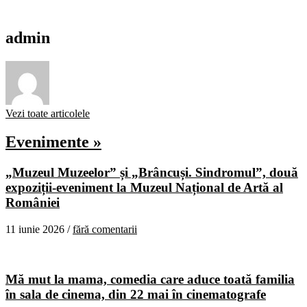
admin
Vezi toate articolele
Evenimente »
„Muzeul Muzeelor” și „Brâncuși. Sindromul”, două
expoziții-eveniment la Muzeul Național de Artă al
României
11 iunie 2026 /
fără comentarii
Mă mut la mama, comedia care aduce toată familia
în sala de cinema, din 22 mai în cinematografe