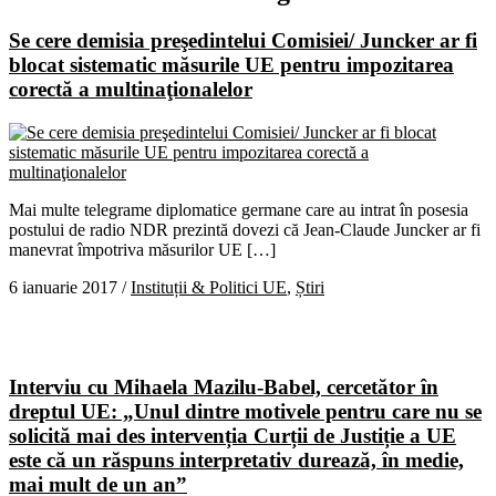
Se cere demisia preşedintelui Comisiei/ Juncker ar fi
blocat sistematic măsurile UE pentru impozitarea
corectă a multinaţionalelor
Mai multe telegrame diplomatice germane care au intrat în posesia
postului de radio NDR prezintă dovezi că Jean-Claude Juncker ar fi
manevrat împotriva măsurilor UE […]
6 ianuarie 2017
/
Instituții & Politici UE
,
Știri
Interviu cu Mihaela Mazilu-Babel, cercetător în
dreptul UE: „Unul dintre motivele pentru care nu se
solicită mai des intervenția Curții de Justiție a UE
este că un răspuns interpretativ durează, în medie,
mai mult de un an”