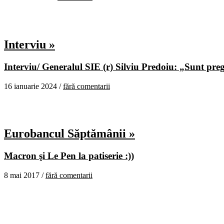
Interviu »
Interviu/ Generalul SIE (r) Silviu Predoiu: „Sunt pregă
16 ianuarie 2024 /
fără comentarii
Eurobancul Săptămânii »
Macron şi Le Pen la patiserie :))
8 mai 2017 /
fără comentarii