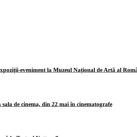
poziții-eveniment la Muzeul Național de Artă al Româ
 sala de cinema, din 22 mai în cinematografe