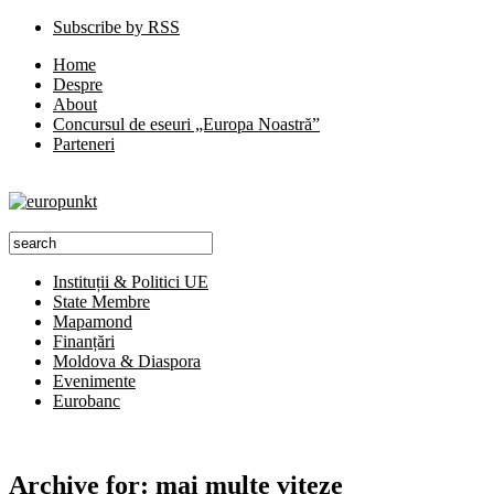
Subscribe by RSS
Home
Despre
About
Concursul de eseuri „Europa Noastră”
Parteneri
Instituții & Politici UE
State Membre
Mapamond
Finanțări
Moldova & Diaspora
Evenimente
Eurobanc
Archive for:
mai multe viteze