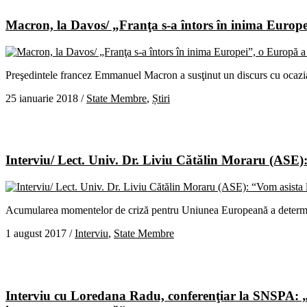
Macron, la Davos/ „Franţa s-a întors în inima Europe
Preşedintele francez Emmanuel Macron a susţinut un discurs cu ocazi
25 ianuarie 2018
/
State Membre
,
Știri
Interviu/ Lect. Univ. Dr. Liviu Cătălin Moraru (ASE): 
Acumularea momentelor de criză pentru Uniunea Europeană a determinat 
1 august 2017
/
Interviu
,
State Membre
Interviu cu Loredana Radu, conferenţiar la SNSPA: „Pr