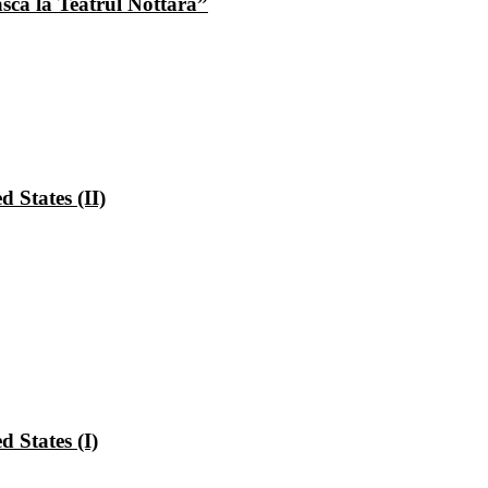
ască la Teatrul Nottara”
 States (II)
 States (I)