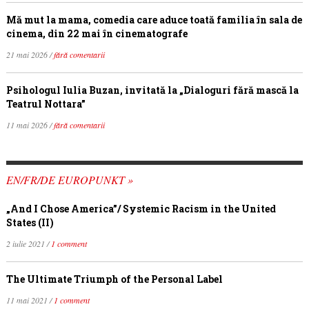
Mă mut la mama, comedia care aduce toată familia în sala de
cinema, din 22 mai în cinematografe
21 mai 2026 /
fără comentarii
Psihologul Iulia Buzan, invitată la „Dialoguri fără mască la
Teatrul Nottara”
11 mai 2026 /
fără comentarii
EN/FR/DE EUROPUNKT »
„And I Chose America”/ Systemic Racism in the United
States (II)
2 iulie 2021 /
1 comment
The Ultimate Triumph of the Personal Label
11 mai 2021 /
1 comment