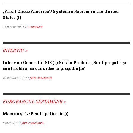
„And I Chose America”/ Systemic Racism in the United
States (I)
25 martie 2021 /
1 comment
INTERVIU »
Interviu/ Generalul SIE (r) Silviu Predoiu: „Sunt pregătit și
sunt hotărât să candidez la președinție”
16 ianuarie 2024 /
fără comentarii
EUROBANCUL SĂPTĂMÂNII »
Macron şi Le Pen la patiserie :))
8 mai 2017 /
fără comentarii