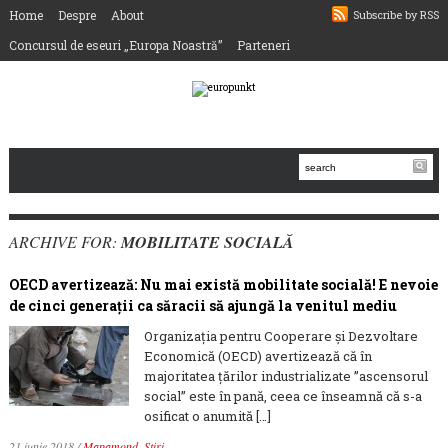
Home
Despre
About
Subscribe by RSS
Concursul de eseuri „Europa Noastră”
Parteneri
ARCHIVE FOR:
MOBILITATE SOCIALĂ
OECD avertizează: Nu mai există mobilitate socială! E nevoie
de cinci generaţii ca săracii să ajungă la venitul mediu
Organizaţia pentru Cooperare şi Dezvoltare
Economică (OECD) avertizează că în
majoritatea țărilor industrializate ”ascensorul
social” este în pană, ceea ce înseamnă că s-a
osificat o anumită […]
21 iunie 2018
/
Mapamond
,
Știri