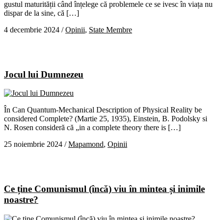
gustul maturității când înțelege că problemele ce se ivesc în viața nu
dispar de la sine, că […]
4 decembrie 2024
/
Opinii
,
State Membre
Jocul lui Dumnezeu
În Can Quantum-Mechanical Description of Physical Reality be
considered Complete? (Martie 25, 1935), Einstein, B. Podolsky si
N. Rosen consideră că „in a complete theory there is […]
25 noiembrie 2024
/
Mapamond
,
Opinii
Ce ține Comunismul (încă) viu în mintea și inimile
noastre?