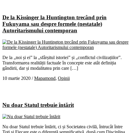
De la Kissinger la Huntington trecând prin
Fukuyama sau despre formele (nestatale)
Autoritarismului contemporan
De la „noi și ei” la „sfârșitul istoriei” și „conflictul civilizațiilor”.
Transformarea realității factuale în concepte este atât definiția
gândirii, dar și modalitatea prin care […]
10 martie 2020
/
Mapamond
,
Opinii
Nu doar Statul trebuie întărit
Nu doar Statul trebuie întărit, ci și Societatea civilă, întrucât între
Toți și Fiecare este o diferență semnificativă, după cum Disciplina