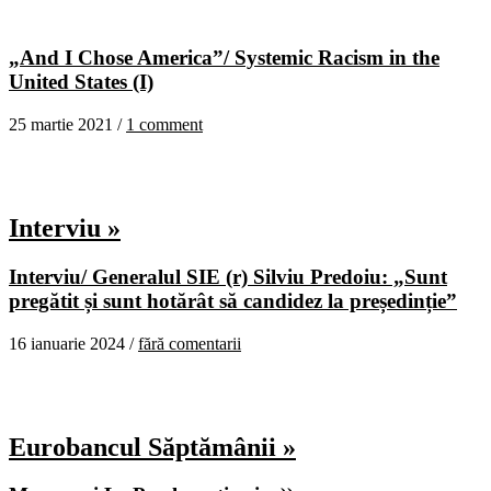
„And I Chose America”/ Systemic Racism in the
United States (I)
25 martie 2021 /
1 comment
Interviu »
Interviu/ Generalul SIE (r) Silviu Predoiu: „Sunt
pregătit și sunt hotărât să candidez la președinție”
16 ianuarie 2024 /
fără comentarii
Eurobancul Săptămânii »