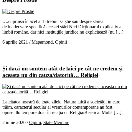
….cuprinsă în acel ar fi trebuit să ştie sau despre starea
de inadecvare specifică acestei stări Nici Dicționarul explicativ al
limbii române, dar nici instituţiile juridice nu explicitează (nu […]
6 aprilie 2021
/
Mapamond
,
Opinii
Și dacă nu suntem atât de laici pe cât ne credem și
aceasta nu din cauza/datorită… Religiei
Laicitatea noastră de toate zilele. Natura laică a societății în care
trăim, caracterul secular al vremurilor contemporane au fost
opuse illo tempore doar în relația cu Religia/Biserica. Multă […]
2 iunie 2020
/
Opinii
,
State Membre