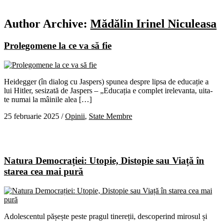
Author Archive:
Mădălin Irinel Niculeasa
Prolegomene la ce va să fie
Heidegger (în dialog cu Jaspers) spunea despre lipsa de educație a
lui Hitler, sesizată de Jaspers – „Educația e complet irelevanta, uita-
te numai la mâinile alea […]
25 februarie 2025
/
Opinii
,
State Membre
Natura Democrației: Utopie, Distopie sau Viață în
starea cea mai pură
Adolescentul pășește peste pragul tinereții, descoperind mirosul și