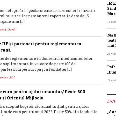
„Muz
Sind
nei delapidări spectaculoase sau a vreunei tranzacții
Muze
rul muritorilor pământeni raportat la data de 15
organe mai […]
11 iun
mond
,
Opinii
Mă m
toat
de UE și parteneri pentru reglementarea
mai 
icană
21 mai
cane de reglementare în domeniul medicamentelor
e suplimentară în valoare de peste 100 de
Psih
partea Echipei Europa și a Fundației […]
„Dia
Membre
,
Știri
11 mai
e euro pentru ajutor umanitar/ Peste 800
 și Orientul Mijlociu
EN/
a adoptat bugetul său anual inițial pentru ajutor
liarde euro pentru anul 2022. Peste 50% din fondurile
„And