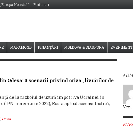
 „Europa Noastră”
Parteneri
RE
MAPAMOND
FINANȚĂRI
MOLDOVA & DIASPORA
EVENIMENT
ADM
in Odesa: 3 scenarii privind criza „livrărilor de
tanță de la războiul de uzură împotriva Ucrainei în
 (IPN, noiembrie 2022), Rusia aplică aceeași tactică,
Vezi
d
,
Opinii
EVE