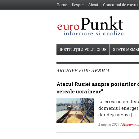
Home
Despre
About
Concursul de eseuri
INSTITUȚII & POLITICI UE
STATE MEMB
ARCHIVE FOR:
AFRICA
Atacul Rusiei asupra porturilor d
cereale ucrainene”
La circa un an dis
domeniul energetic
dar deja vizavi […]
2 august 2023
/
Mapamon