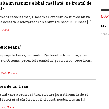
ită un răspuns global, mai întâi pe frontul de
mie
EUR
iment cataclismic, tindem să credem că lumea nu va
ata aceasta, e adevărat că în anumite moduri, lumea […]
Macro
,
Opinii
8 mai 
europeană”!
ajunge la Paris, pe fondul Războiului Nordului, și se
e d’Orleans (regentul regatului) și cu micul rege Louis
,
State Membre
rea de un tiran
anul care a reuşit să transforme ţara stăpânită de el
ricii şi al sărăciei, va fi elogiat, postum, ca un […]
mond
,
Opinii