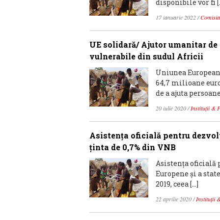
disponibile vor fi [
17 ianuarie 2022
/
Comisia
UE solidară/ Ajutor umanitar de
vulnerabile din sudul Africii
Uniunea Europeană 
64,7 milioane euro
de a ajuta persoane
20 iulie 2020
/
Instituții & 
Asistența oficială pentru dezvol
ținta de 0,7% din VNB
Asistența oficială
Europene și a stat
2019, ceea […]
22 aprilie 2020
/
Instituții 