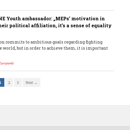
NE Youth ambassador: „MEPs’ motivation in
ir political affiliation, it’s a sense of equality
n commits to ambitious goals regarding fighting
e world, but in order to achieve them, it is important
Europunkt
1
2
3
Next →