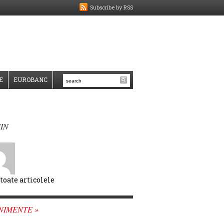
Subscribe by RSS
E
EUROBANC
IN
 toate articolele
NIMENTE »