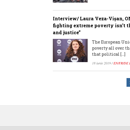
Interview/ Laura Veza-Vişan, O
fighting extreme poverty isn’t the
and justice”
The European Unio
poverty all over th
that political […]
18 iunie 2019
/
EN/FR/DE 