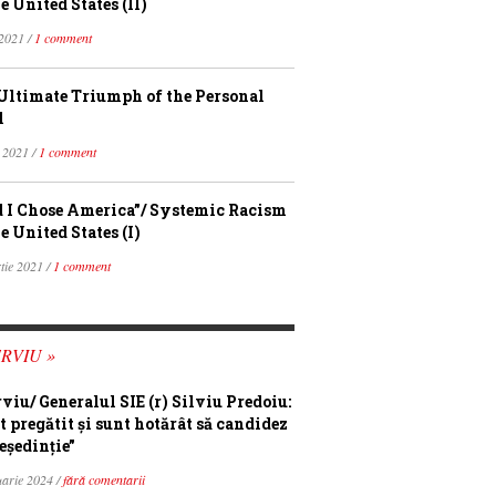
e United States (II)
 2021 /
1 comment
Ultimate Triumph of the Personal
l
 2021 /
1 comment
 I Chose America”/ Systemic Racism
e United States (I)
tie 2021 /
1 comment
RVIU »
rviu/ Generalul SIE (r) Silviu Predoiu:
t pregătit și sunt hotărât să candidez
eședinție”
uarie 2024 /
fără comentarii