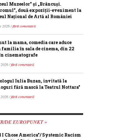
eul Muzeelor” și „Brâncuși.
romul”, două expoziții-eveniment la
ul Național de Artă al României
ie 2026 /
fără comentarii
ut la mama, comedia care aduce
ă familia în sala de cinema, din 22
în cinematografe
 2026 /
fără comentarii
ologul Iulia Buzan, invitată la
loguri fără mască la Teatrul Nottara”
 2026 /
fără comentarii
FR/DE EUROPUNKT »
 I Chose America”/ Systemic Racism