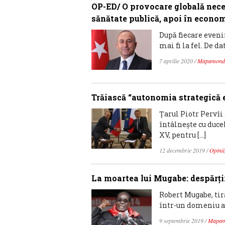
OP-ED/ O provocare globală neces
sănătate publică, apoi în econo
După fiecare even
mai fi la fel. De d
7 aprilie 2020
/
Mapamond
Trăiască “autonomia strategică 
Țarul Piotr Pervîi 
întâlnește cu ducel
XV, pentru […]
12 decembrie 2019
/
Opinii
La moartea lui Mugabe: despărţi
Robert Mugabe, tir
într-un domeniu al f
9 septembrie 2019
/
Mapa