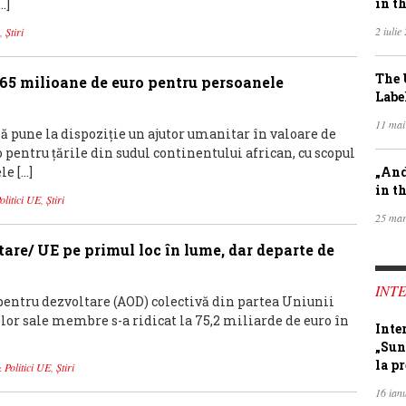
in th
…]
2 iulie
,
Știri
The 
 65 milioane de euro pentru persoanele
Labe
11 mai
pune la dispoziție un ajutor umanitar în valoare de
 pentru țările din sudul continentului african, cu scopul
le […]
„And
in th
Politici UE
,
Știri
25 mar
tare/ UE pe primul loc în lume, dar departe de
INTE
 pentru dezvoltare (AOD) colectivă din partea Uniunii
elor sale membre s-a ridicat la 75,2 miliarde de euro în
Inte
„Sun
la pr
& Politici UE
,
Știri
16 ian