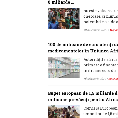
8 miliarde …
nu este valoarea u
oneroase, ci numă
noiembrie a.c. de 
30 noiembrie 2022
/
Mapa
100 de milioane de euro oferiți 
medicamentelor în Uniunea Afr
Autoritățile afri
primesc o finanțar
milioane euro din 
16 februarie 2022
/
State 
Buget european de 1,5 miliarde d
milioane prevăzuți pentru Africa
Comisia Europeană 
umanitar de 1,5 mi