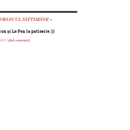
OBANCUL SĂPTĂMÂNII »
n şi Le Pen la patiserie :))
2017 /
fără comentarii