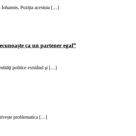
s Iohannis. Poziția acestuia […]
 recunoaşte ca un partener egal”
tităţi politice existând şi […]
privește problematica […]