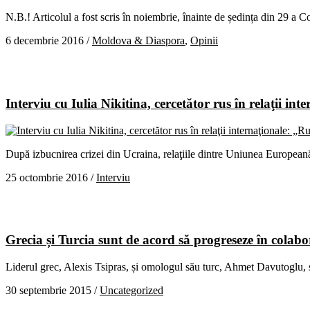
N.B.! Articolul a fost scris în noiembrie, înainte de ședința din 29 a 
6 decembrie 2016
/
Moldova & Diaspora
,
Opinii
Interviu cu Iulia Nikitina, cercetător rus în relaţii i
După izbucnirea crizei din Ucraina, relaţiile dintre Uniunea Europeană 
25 octombrie 2016
/
Interviu
Grecia și Turcia sunt de acord să progreseze în colabo
Liderul grec, Alexis Tsipras, și omologul său turc, Ahmet Davutoglu, s
30 septembrie 2015
/
Uncategorized