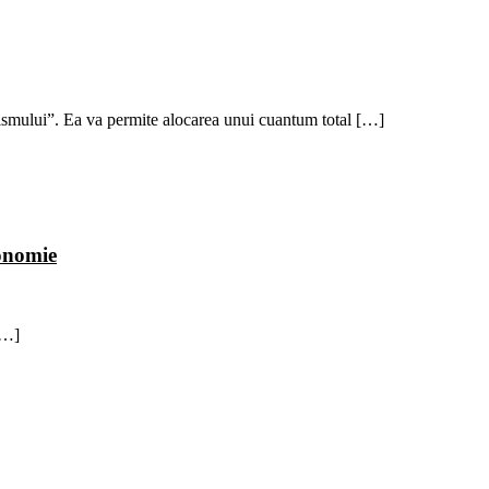
lismului”. Ea va permite alocarea unui cuantum total […]
conomie
[…]