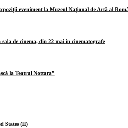
poziții-eveniment la Muzeul Național de Artă al Româ
 sala de cinema, din 22 mai în cinematografe
ască la Teatrul Nottara”
 States (II)