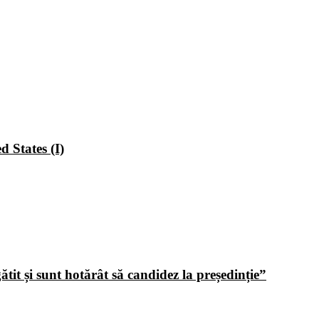
 States (I)
tit și sunt hotărât să candidez la președinție”