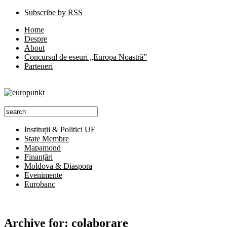
Subscribe by RSS
Home
Despre
About
Concursul de eseuri „Europa Noastră”
Parteneri
Instituții & Politici UE
State Membre
Mapamond
Finanțări
Moldova & Diaspora
Evenimente
Eurobanc
Archive for:
colaborare