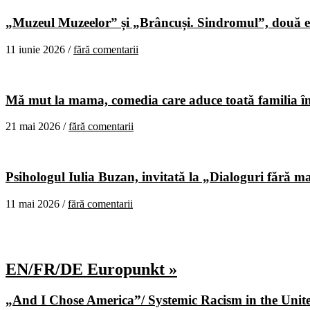
„Muzeul Muzeelor” și „Brâncuși. Sindromul”, două ex
11 iunie 2026 /
fără comentarii
Mă mut la mama, comedia care aduce toată familia în
21 mai 2026 /
fără comentarii
Psihologul Iulia Buzan, invitată la „Dialoguri fără m
11 mai 2026 /
fără comentarii
EN/FR/DE Europunkt »
„And I Chose America”/ Systemic Racism in the United