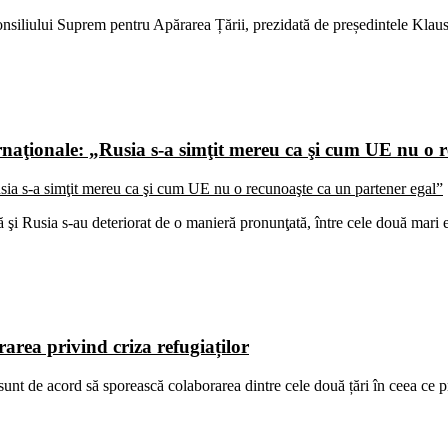
Consiliului Suprem pentru Apărarea Țării, prezidată de președintele Klau
nternaţionale: „Rusia s-a simţit mereu ca şi cum UE nu o
şi Rusia s-au deteriorat de o manieră pronunţată, între cele două mari en
rarea privind criza refugiaților
unt de acord să sporească colaborarea dintre cele două țări în ceea ce 