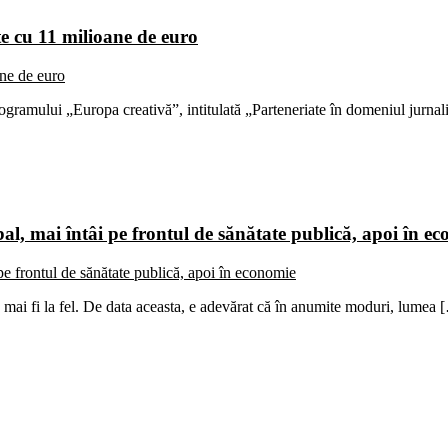
e cu 11 milioane de euro
gramului „Europa creativă”, intitulată „Parteneriate în domeniul jurna
l, mai întâi pe frontul de sănătate publică, apoi în e
mai fi la fel. De data aceasta, e adevărat că în anumite moduri, lumea 