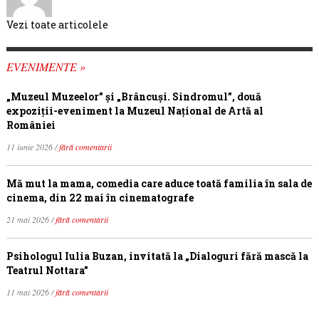
Vezi toate articolele
EVENIMENTE »
„Muzeul Muzeelor” și „Brâncuși. Sindromul”, două
expoziții-eveniment la Muzeul Național de Artă al
României
11 iunie 2026 /
fără comentarii
Mă mut la mama, comedia care aduce toată familia în sala de
cinema, din 22 mai în cinematografe
21 mai 2026 /
fără comentarii
Psihologul Iulia Buzan, invitată la „Dialoguri fără mască la
Teatrul Nottara”
11 mai 2026 /
fără comentarii