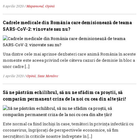
8 aprilie 2020
/
Mapamond
,
Opinii
Cadrele medicale din România care demisionează de teama
SARS-CoV-2: vinovate sau nu?
Una dintre cele mai aprinse dezbateri care animă România în aceste
momente este aceea privind cele câteva cazuri de demisie în bloc a
unor cadre […]
1 aprilie 2020
/
Opinii
,
State Membre
Să ne păstrăm echilibrul, să nu ne sfădim ca proștii, să
comparăm permanent criza de la noi cu cea din alte țări!
Este normal ca fiind închiși în case, temători în privința infectării cu
coronavirus, îngrijorați de perspectivele economice, să fim
necruțători în criticile noastre îndreptate în […]