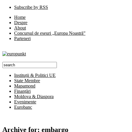
Subscribe by RSS
Home
Despre
About
Concursul de eseuri „Europa Noastră”
Parteneri
Instituții & Politici UE
State Membre
Mapamond
Finanțări
Moldova & Diaspora
Evenimente
Eurobanc
Archive for:
embargo