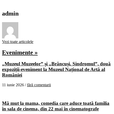
admin
Vezi toate articolele
Evenimente »
„Muzeul Muzeelor” și „Brâncuși. Sindromul”, două
expoziții-eveniment la Muzeul Național de Artă al
României
11 iunie 2026 /
fără comentarii
Mă mut la mama, comedia care aduce toată familia
în sala de cinema, din 22 mai în cinematografe