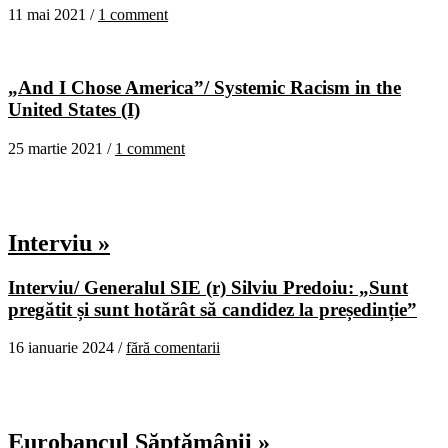
11 mai 2021 /
1 comment
„And I Chose America”/ Systemic Racism in the
United States (I)
25 martie 2021 /
1 comment
Interviu »
Interviu/ Generalul SIE (r) Silviu Predoiu: „Sunt
pregătit și sunt hotărât să candidez la președinție”
16 ianuarie 2024 /
fără comentarii
Eurobancul Săptămânii »