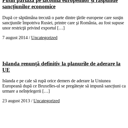
Putin pariază pe lăcomia europenilor şi răspunde
sancţiunilor economice
După ce săptămâna trecută o parte dintre ţările europene care susţin
sancţiunile împotriva Rusiei, printre care şi România, au fost supuse
unor restricţii privind exportul […]
7 august 2014
/
Uncategorized
Islanda renunță definitiv la planurile de aderare la
UE
Islanda e pe cale să rupă orice demers de aderare la Uniunea
Europeană după ce Bruxelles-ul se pregătește să impună sancțiuni ca
urmare a neînțelegerii […]
23 august 2013
/
Uncategorized