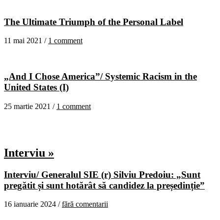
The Ultimate Triumph of the Personal Label
11 mai 2021 /
1 comment
„And I Chose America”/ Systemic Racism in the
United States (I)
25 martie 2021 /
1 comment
Interviu »
Interviu/ Generalul SIE (r) Silviu Predoiu: „Sunt
pregătit și sunt hotărât să candidez la președinție”
16 ianuarie 2024 /
fără comentarii