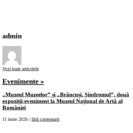
admin
Vezi toate articolele
Evenimente »
„Muzeul Muzeelor” și „Brâncuși. Sindromul”, două
expoziții-eveniment la Muzeul Național de Artă al
României
11 iunie 2026 /
fără comentarii