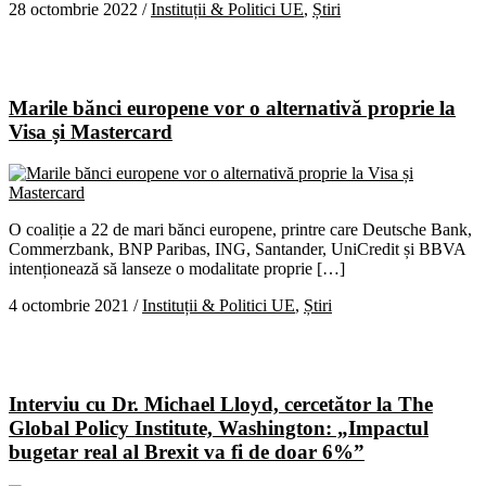
28 octombrie 2022
/
Instituții & Politici UE
,
Știri
Marile bănci europene vor o alternativă proprie la
Visa și Mastercard
O coaliție a 22 de mari bănci europene, printre care Deutsche Bank,
Commerzbank, BNP Paribas, ING, Santander, UniCredit și BBVA
intenționează să lanseze o modalitate proprie […]
4 octombrie 2021
/
Instituții & Politici UE
,
Știri
Interviu cu Dr. Michael Lloyd, cercetător la The
Global Policy Institute, Washington: „Impactul
bugetar real al Brexit va fi de doar 6%”