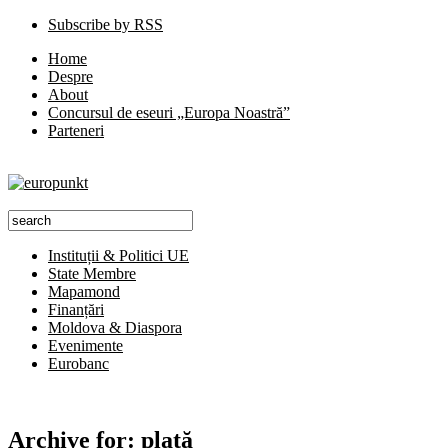
Subscribe by RSS
Home
Despre
About
Concursul de eseuri „Europa Noastră”
Parteneri
Instituții & Politici UE
State Membre
Mapamond
Finanțări
Moldova & Diaspora
Evenimente
Eurobanc
Archive for:
plată