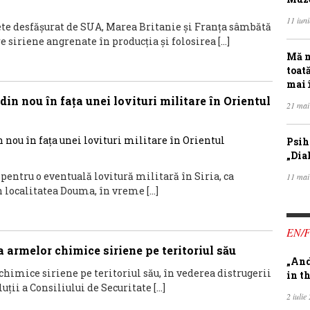
11 iun
hete desfăşurat de SUA, Marea Britanie şi Franţa sâmbătă
siriene angrenate în producţia şi folosirea […]
Mă m
toat
mai 
din nou în faţa unei lovituri militare în Orientul
21 mai
Psih
„Dia
pentru o eventuală lovitură militară în Siria, ca
11 mai
 localitatea Douma, în vreme […]
EN/
 armelor chimice siriene pe teritoriul său
„And
himice siriene pe teritoriul său, în vederea distrugerii
in th
uții a Consiliului de Securitate […]
2 iulie