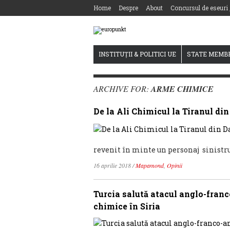
Home
Despre
About
Concursul de eseuri
INSTITUȚII & POLITICI UE
STATE MEMB
ARCHIVE FOR:
ARME CHIMICE
De la Ali Chimicul la Tiranul d
revenit în minte un personaj sinistru 
16 aprilie 2018
/
Mapamond
,
Opinii
Turcia salută atacul anglo-franc
chimice în Siria