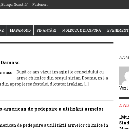
 „Europa Noastră”
Parteneri
RE
MAPAMOND
FINANȚĂRI
MOLDOVA & DIASPORA
EVENIMENT
ADM
in Damasc
După ce am văzut imaginile genocidului cu
arme chimice din oraşul sirian Douma, mi-a
din apropierea fostului dictator irakian […]
Vezi
EVE
o-american de pedepsire a utilizării armelor
„Muz
Sind
Muze