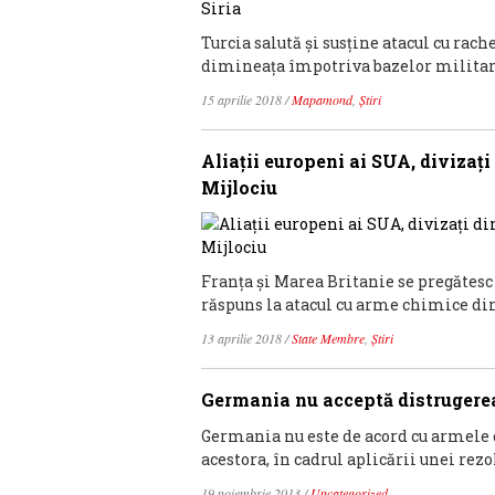
Turcia salută şi susţine atacul cu rac
dimineaţa împotriva bazelor militare 
15 aprilie 2018
/
Mapamond
,
Știri
Aliaţii europeni ai SUA, divizaţi 
Mijlociu
Franţa şi Marea Britanie se pregătesc 
răspuns la atacul cu arme chimice din
13 aprilie 2018
/
State Membre
,
Știri
Germania nu acceptă distrugerea
Germania nu este de acord cu armele c
acestora, în cadrul aplicării unei rezol
19 noiembrie 2013
/
Uncategorized