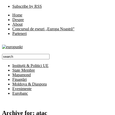
Subscribe by RSS
Home
Despre
About
Concursul de eseuri „Europa Noastră”
Parteneri
Instituții & Politici UE
State Membre
Mapamond
Finanțări
Moldova & Diaspora
Evenimente
Eurobanc
Archive for:
atac