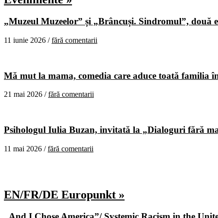
„Muzeul Muzeelor” și „Brâncuși. Sindromul”, două ex
11 iunie 2026 /
fără comentarii
Mă mut la mama, comedia care aduce toată familia în
21 mai 2026 /
fără comentarii
Psihologul Iulia Buzan, invitată la „Dialoguri fără m
11 mai 2026 /
fără comentarii
EN/FR/DE Europunkt »
„And I Chose America”/ Systemic Racism in the United