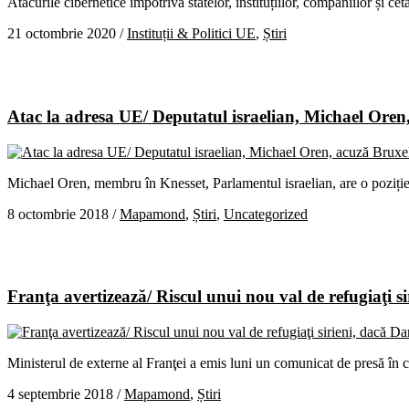
Atacurile cibernetice împotriva statelor, instituțiilor, companiilor și 
21 octombrie 2020
/
Instituții & Politici UE
,
Știri
Atac la adresa UE/ Deputatul israelian, Michael Oren, a
Michael Oren, membru în Knesset, Parlamentul israelian, are o poziție 
8 octombrie 2018
/
Mapamond
,
Știri
,
Uncategorized
Franţa avertizează/ Riscul unui nou val de refugiaţi s
Ministerul de externe al Franţei a emis luni un comunicat de presă în c
4 septembrie 2018
/
Mapamond
,
Știri