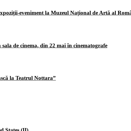
poziții-eveniment la Muzeul Național de Artă al Româ
 sala de cinema, din 22 mai în cinematografe
ască la Teatrul Nottara”
 States (II)