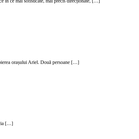
ce în ce mai sofisticate, mai precis direcționate, […]
opierea orașului Ariel. Două persoane […]
cia […]