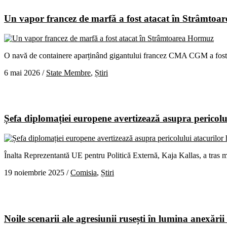
Un vapor francez de marfă a fost atacat în Strâmto
O navă de containere aparținând gigantului francez CMA CGM a fost a
6 mai 2026
/
State Membre
,
Știri
Șefa diplomației europene avertizează asupra pericolul
Înalta Reprezentantă UE pentru Politică Externă, Kaja Kallas, a tras m
19 noiembrie 2025
/
Comisia
,
Știri
Noile scenarii ale agresiunii rusești în lumina anexării