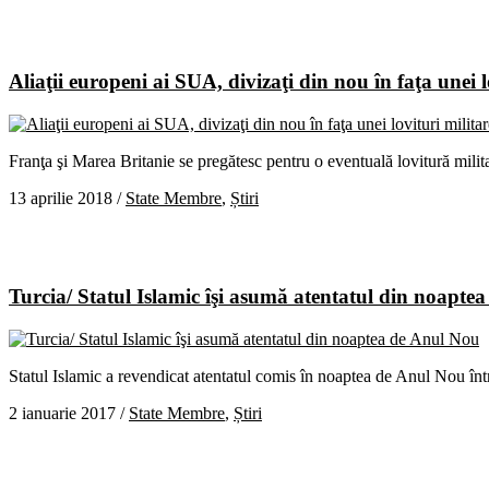
Aliaţii europeni ai SUA, divizaţi din nou în faţa unei l
Franţa şi Marea Britanie se pregătesc pentru o eventuală lovitură mili
13 aprilie 2018
/
State Membre
,
Știri
Turcia/ Statul Islamic îşi asumă atentatul din noapte
Statul Islamic a revendicat atentatul comis în noaptea de Anul Nou într
2 ianuarie 2017
/
State Membre
,
Știri