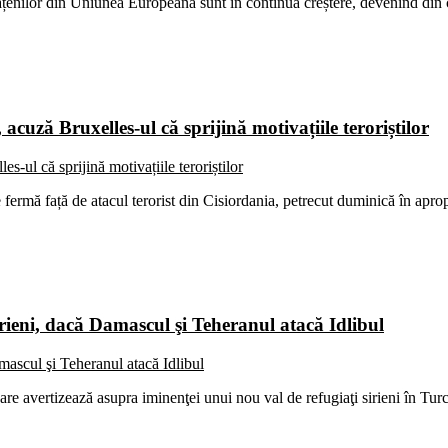
cetățenilor din Uniunea Europeană sunt în continuă creștere, devenind din 
cuză Bruxelles-ul că sprijină motivațiile teroriștilor
fermă față de atacul terorist din Cisiordania, petrecut duminică în apr
irieni, dacă Damascul şi Teheranul atacă Idlibul
are avertizează asupra iminenţei unui nou val de refugiaţi sirieni în Tur