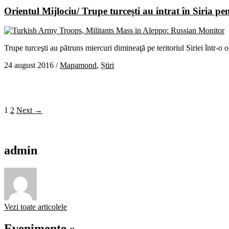
Orientul Mijlociu/ Trupe turceşti au intrat în Siria pe
Trupe turceşti au pătruns miercuri dimineaţă pe teritoriul Siriei într-o
24 august 2016
/
Mapamond
,
Știri
1
2
Next →
admin
Vezi toate articolele
Evenimente »