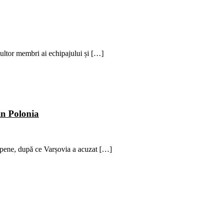
ltor membri ai echipajului și […]
in Polonia
ropene, după ce Varșovia a acuzat […]