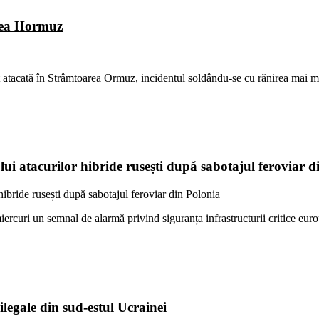
area Hormuz
tacată în Strâmtoarea Ormuz, incidentul soldându-se cu rănirea mai mu
ui atacurilor hibride rusești după sabotajul feroviar d
iercuri un semnal de alarmă privind siguranța infrastructurii critice eu
 ilegale din sud-estul Ucrainei