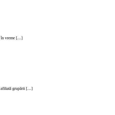
a, în vreme […]
afiliată grupării […]