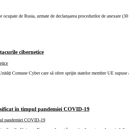
ce ocupate de Rusia, urmate de declanșarea procedurilor de anexare (3
acurile cibernetice
nități Comune Cyber care să ofere sprijin statelor membre UE supuse at
ersificat în timpul pandemiei COVID-19