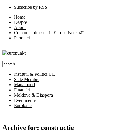
Subscribe by RSS
Home
Despre
About
Concursul de eseuri „Europa Noastră”
Parteneri
Instituții & Politici UE
State Membre
Mapamond
Finanțări
Moldova & Diaspora
Evenimente
Eurobanc
Archive for:
construcţie