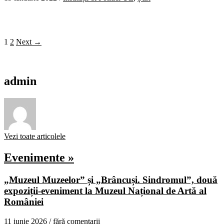
1
2
Next →
admin
Vezi toate articolele
Evenimente »
„Muzeul Muzeelor” și „Brâncuși. Sindromul”, două
expoziții-eveniment la Muzeul Național de Artă al
României
11 iunie 2026 /
fără comentarii