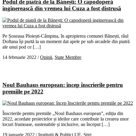
Podul de piatră de la Bănești: O capodoperă
inginerească din vremea lui Cuza a fost distrusă
Pe Șoseaua Ploiești-Câmpina, în apropierea comunei Bănești, râul
Doftana își purtă la un moment dat apele pe sub arcadele din piatră
ale unui pod ce […]
14 februarie 2022
/
Opinii
,
State Membre
Noul Bauhaus european: încep înscrierile pentru
premiile pe 2022
Înscrierile pentru premiile „Noul Bauhaus european”, ediția din
2022, acordate proiectelor și ideilor care contribuie la crearea unor
locuri frumoase, sustenabile și incluzive, au început […]
19 ianuarie 2022
/
Instituții & Politici UE
,
Știri