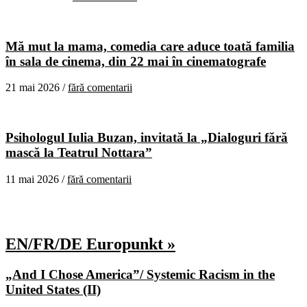
Mă mut la mama, comedia care aduce toată familia
în sala de cinema, din 22 mai în cinematografe
21 mai 2026 /
fără comentarii
Psihologul Iulia Buzan, invitată la „Dialoguri fără
mască la Teatrul Nottara”
11 mai 2026 /
fără comentarii
EN/FR/DE Europunkt »
„And I Chose America”/ Systemic Racism in the
United States (II)