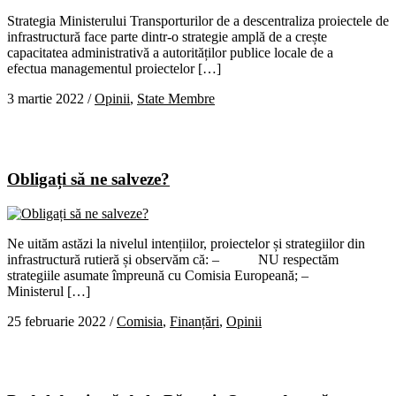
Strategia Ministerului Transporturilor de a descentraliza proiectele de
infrastructură face parte dintr-o strategie amplă de a crește
capacitatea administrativă a autorităților publice locale de a
efectua managementul proiectelor […]
3 martie 2022
/
Opinii
,
State Membre
Obligați să ne salveze?
Ne uităm astăzi la nivelul intențiilor, proiectelor și strategiilor din
infrastructură rutieră și observăm că: – NU respectăm
strategiile asumate împreună cu Comisia Europeană; –
Ministerul […]
25 februarie 2022
/
Comisia
,
Finanțări
,
Opinii