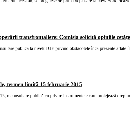
a ONU din acest an, se pregătesc de prima deplasare la New York, ocazi
perării transfrontaliere: Comisia solicită opiniile cetăț
ultare publică la nivelul UE privind obstacolele încă prezente aflate în
le, termen limită 15 februarie 2015
 o consultare publică cu privire instrumentele care protejează drepturil