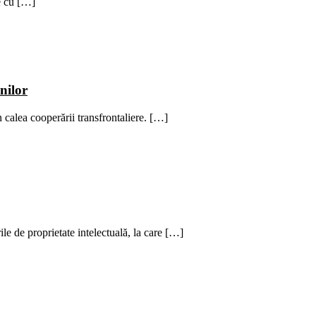
e cu […]
enilor
 calea cooperării transfrontaliere. […]
e de proprietate intelectuală, la care […]