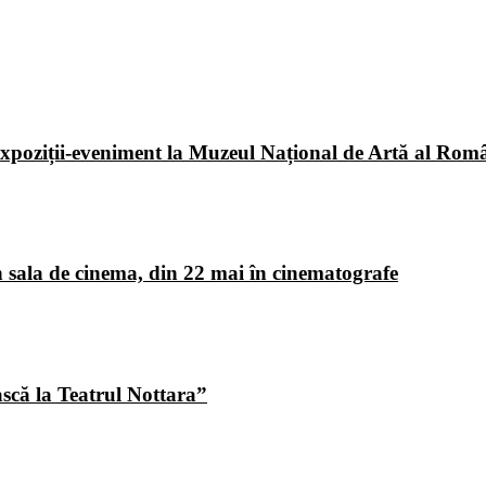
poziții-eveniment la Muzeul Național de Artă al Româ
 sala de cinema, din 22 mai în cinematografe
ască la Teatrul Nottara”