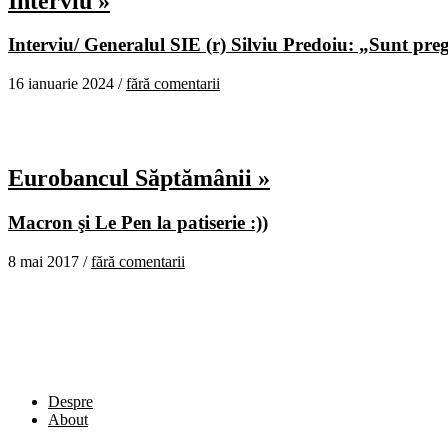
Interviu »
Interviu/ Generalul SIE (r) Silviu Predoiu: „Sunt pregă
16 ianuarie 2024 /
fără comentarii
Eurobancul Săptămânii »
Macron şi Le Pen la patiserie :))
8 mai 2017 /
fără comentarii
Despre
About