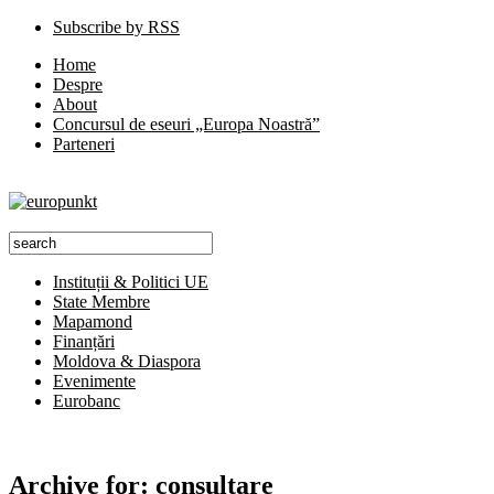
Subscribe by RSS
Home
Despre
About
Concursul de eseuri „Europa Noastră”
Parteneri
Instituții & Politici UE
State Membre
Mapamond
Finanțări
Moldova & Diaspora
Evenimente
Eurobanc
Archive for:
consultare