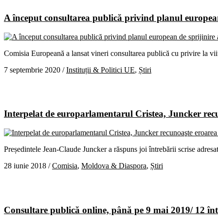
A început consultarea publică privind planul european 
Comisia Europeană a lansat vineri consultarea publică cu privire la vii
7 septembrie 2020
/
Instituții & Politici UE
,
Știri
Interpelat de europarlamentarul Cristea, Juncker re
Președintele Jean-Claude Juncker a răspuns joi întrebării scrise adres
28 iunie 2018
/
Comisia
,
Moldova & Diaspora
,
Știri
Consultare publică online, până pe 9 mai 2019/ 12 înt