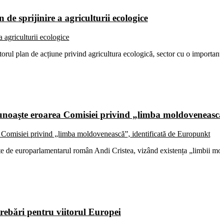
de sprijinire a agriculturii ecologice
torul plan de acțiune privind agricultura ecologică, sector cu o important
cunoaşte eroarea Comisiei privind „limba moldoveneasc
ate de europarlamentarul român Andi Cristea, vizând existența „limbii mo
rebări pentru viitorul Europei