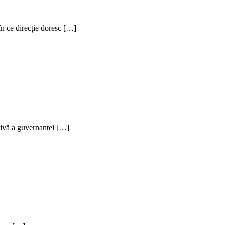
în ce direcție doresc […]
ativă a guvernanței […]