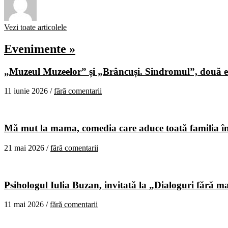
Vezi toate articolele
Evenimente »
„Muzeul Muzeelor” și „Brâncuși. Sindromul”, două ex
11 iunie 2026 /
fără comentarii
Mă mut la mama, comedia care aduce toată familia în
21 mai 2026 /
fără comentarii
Psihologul Iulia Buzan, invitată la „Dialoguri fără m
11 mai 2026 /
fără comentarii