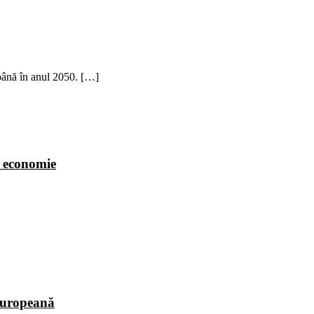
 până în anul 2050. […]
e economie
europeană