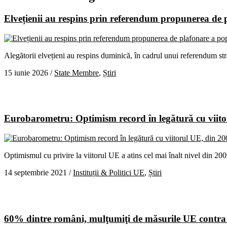
Elvețienii au respins prin referendum propunerea de p
Alegătorii elvețieni au respins duminică, în cadrul unui referendum st
15 iunie 2026
/
State Membre
,
Știri
Eurobarometru: Optimism record în legătură cu viitor
Optimismul cu privire la viitorul UE a atins cel mai înalt nivel din 20
14 septembrie 2021
/
Instituții & Politici UE
,
Știri
60% dintre români, mulţumiţi de măsurile UE cont