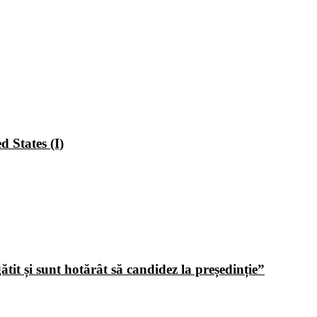
 States (I)
tit și sunt hotărât să candidez la președinție”