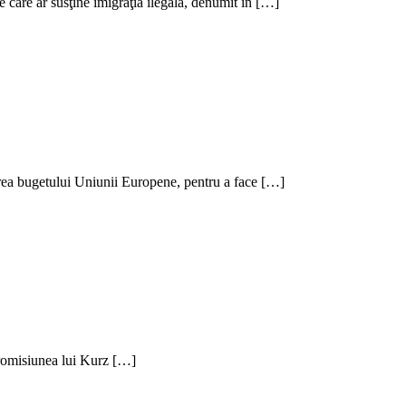
 care ar susţine imigraţia ilegală, denumit în […]
area bugetului Uniunii Europene, pentru a face […]
Promisiunea lui Kurz […]