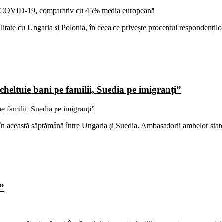
litate cu Ungaria și Polonia, în ceea ce privește procentul respondențil
eltuie bani pe familii, Suedia pe imigranţi”
în această săptămână între Ungaria şi Suedia. Ambasadorii ambelor stat
!”