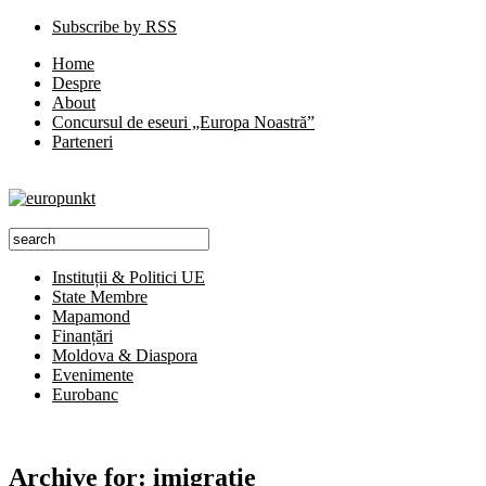
Subscribe by RSS
Home
Despre
About
Concursul de eseuri „Europa Noastră”
Parteneri
Instituții & Politici UE
State Membre
Mapamond
Finanțări
Moldova & Diaspora
Evenimente
Eurobanc
Archive for:
imigratie