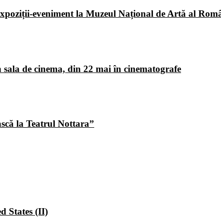
poziții-eveniment la Muzeul Național de Artă al Româ
 sala de cinema, din 22 mai în cinematografe
ască la Teatrul Nottara”
 States (II)