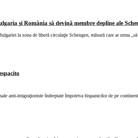
Bulgaria şi România să devină membre depline ale Sch
lgariei la zona de liberă circulaţie Schengen, măsură care ar urma „să 
espacito
le anti-imigraţioniste îndreptate împotriva hispanicilor de pe continent