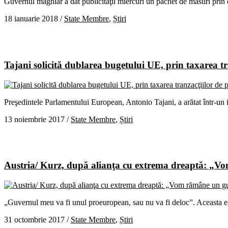
Guvernul maghiar a dat publicităţii miercuri un pachet de măsuri prin c
18 ianuarie 2018
/
State Membre
,
Știri
Tajani solicită dublarea bugetului UE, prin taxarea tra
Preşedintele Parlamentului European, Antonio Tajani, a arătat într-un
13 noiembrie 2017
/
State Membre
,
Știri
Austria/ Kurz, după alianţa cu extrema dreaptă: „
„Guvernul meu va fi unul proeuropean, sau nu va fi deloc”. Aceasta es
31 octombrie 2017
/
State Membre
,
Știri