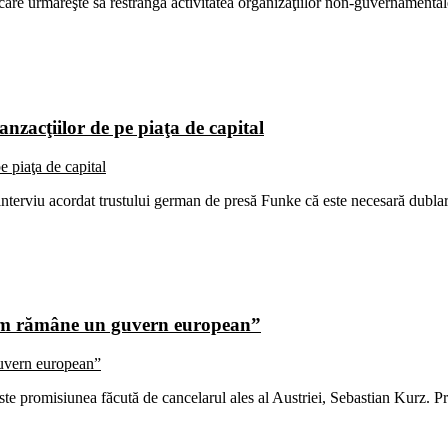
are urmăreşte să restrângă activitatea organizaţiilor non-guvernamentale
nzacţiilor de pe piaţa de capital
 interviu acordat trustului german de presă Funke că este necesară dubl
Vom rămâne un guvern european”
te promisiunea făcută de cancelarul ales al Austriei, Sebastian Kurz. 