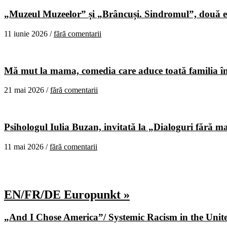
„Muzeul Muzeelor” și „Brâncuși. Sindromul”, două ex
11 iunie 2026 /
fără comentarii
Mă mut la mama, comedia care aduce toată familia în
21 mai 2026 /
fără comentarii
Psihologul Iulia Buzan, invitată la „Dialoguri fără m
11 mai 2026 /
fără comentarii
EN/FR/DE Europunkt »
„And I Chose America”/ Systemic Racism in the United