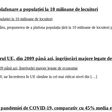
lafonare a populației la 10 milioane de locuitori
râns, propunerea de a plafona populația țării la 10 milioane de locuitori
ul UE, din 2009 până azi, îngrijorări majore legate d
09, iar încrederea în UE rămâne la cel mai ridicat nivel din […]
ra pandemiei de COVID-19, comparativ cu 45% media 