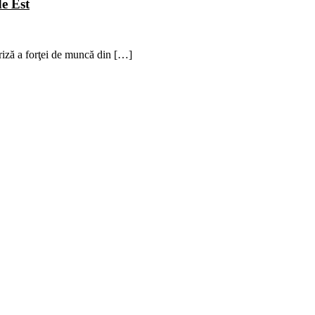
de Est
criză a forţei de muncă din […]