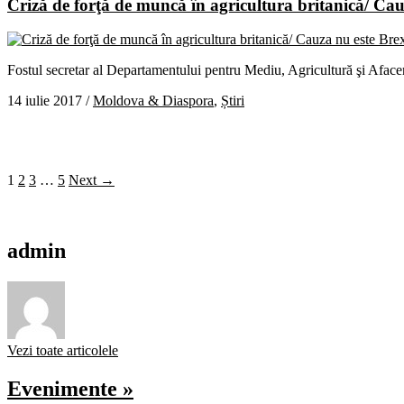
Criză de forţă de muncă în agricultura britanică/ Ca
Fostul secretar al Departamentului pentru Mediu, Agricultură şi Afacer
14 iulie 2017
/
Moldova & Diaspora
,
Știri
1
2
3
…
5
Next →
admin
Vezi toate articolele
Evenimente »