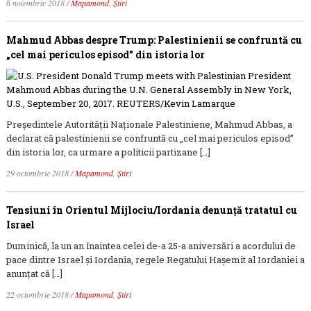
6 noiembrie 2018
/
Mapamond
,
Știri
Mahmud Abbas despre Trump: Palestinienii se confruntă cu
„cel mai periculos episod” din istoria lor
Președintele Autorității Naționale Palestiniene, Mahmud Abbas, a
declarat că palestinienii se confruntă cu „cel mai periculos episod”
din istoria lor, ca urmare a politicii partizane […]
29 octombrie 2018
/
Mapamond
,
Știri
Tensiuni în Orientul Mijlociu/Iordania denunță tratatul cu
Israel
Duminică, la un an înaintea celei de-a 25-a aniversări a acordului de
pace dintre Israel și Iordania, regele Regatului Hașemit al Iordaniei a
anunțat că […]
22 octombrie 2018
/
Mapamond
,
Știri