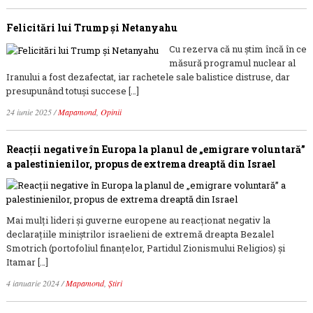
Felicitări lui Trump și Netanyahu
Cu rezerva că nu știm încă în ce
măsură programul nuclear al
Iranului a fost dezafectat, iar rachetele sale balistice distruse, dar
presupunând totuși succese […]
24 iunie 2025
/
Mapamond
,
Opinii
Reacții negative în Europa la planul de „emigrare voluntară”
a palestinienilor, propus de extrema dreaptă din Israel
Mai mulți lideri și guverne europene au reacționat negativ la
declarațiile miniștrilor israelieni de extremă dreapta Bezalel
Smotrich (portofoliul finanțelor, Partidul Zionismului Religios) și
Itamar […]
4 ianuarie 2024
/
Mapamond
,
Știri