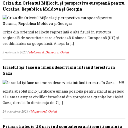
Criza din Orientul Mijlociu și perspectiva europeană pentru
Ucraina, Republica Moldova și Georgia
Criza din Orientul Mijlociu reprezintă o altă fisură în structura
regională de securitate care afectează Uniunea Europeană (UE) și
credibilitatea sa geopolitică. A ieșit la […]
3 noiembrie 2023
/
Moldova & Diaspora
,
Opinii
Israelul își face un imens deserviciu intrând terestru în
Gaza
Nu
există absolut nicio justificare umană posibilă pentru atacul mișelesc
al Hamas asupra civililor israelieni din apropierea granițelor Fâșiei
Gaza, derulat în dimineața de 7 […]
24 octombrie 2023
/
Mapamond
,
Opinii
Prima strategie UE privind combaterea antisemitismului a