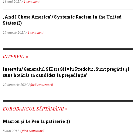
11 mai 2021 /
1 comment
„And I Chose America”/ Systemic Racism in the United
States (I)
25 martie 2021 /
1 comment
INTERVIU »
Interviu/ Generalul SIE (r) Silviu Predoiu: „Sunt pregătit și
sunt hotărât să candidez la președinție”
16 ianuarie 2024 /
fără comentarii
EUROBANCUL SĂPTĂMÂNII »
Macron şi Le Pen la patiserie :))
8 mai 2017 /
fără comentarii