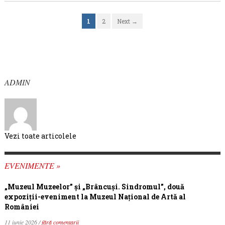
1
2
Next →
ADMIN
Vezi toate articolele
EVENIMENTE »
„Muzeul Muzeelor” și „Brâncuși. Sindromul”, două
expoziții-eveniment la Muzeul Național de Artă al
României
11 iunie 2026 /
fără comentarii