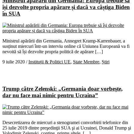
Ministrul apărării din Germania: Europa trebuie să
își dezvolte propria apărare și dacă va câștiga Biden
în SUA
Ministrul apărării din Germania, Annegret Kramp-Karrenbauer, a
susținut miercuri într-un interviu online că Uniunea Europeană va fi
nevoită să își dezvolte propria politică de apărare […]
9 iulie 2020
/
Instituții & Politici UE
,
State Membre
,
Știri
Trump către Zelenski: „Germania doar vorbeşte,
dar nu face mai nimic pentru Ucraina”
Desecretizarea de miercuri a stenogramei convorbirii telefonice din
25 iulie 2019 dintre preşedinţii SUA şi ai Ucrainei, Donald Trump şi
Volodimir Zelenski, conţine, printre altele, […]