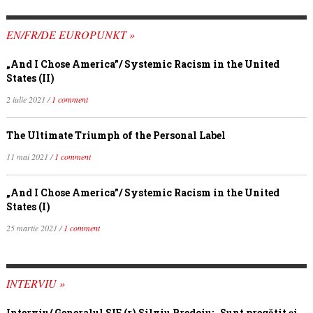
EN/FR/DE EUROPUNKT »
„And I Chose America”/ Systemic Racism in the United
States (II)
2 iulie 2021 /
1 comment
The Ultimate Triumph of the Personal Label
11 mai 2021 /
1 comment
„And I Chose America”/ Systemic Racism in the United
States (I)
25 martie 2021 /
1 comment
INTERVIU »
Interviu/ Generalul SIE (r) Silviu Predoiu: „Sunt pregătit și