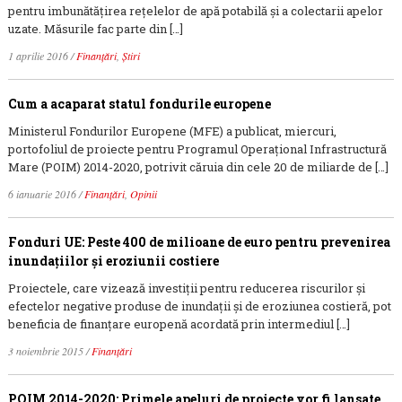
pentru imbunătățirea rețelelor de apă potabilă și a colectarii apelor
uzate. Măsurile fac parte din […]
1 aprilie 2016
/
Finanțări
,
Știri
Cum a acaparat statul fondurile europene
Ministerul Fondurilor Europene (MFE) a publicat, miercuri,
portofoliul de proiecte pentru Programul Operațional Infrastructură
Mare (POIM) 2014-2020, potrivit căruia din cele 20 de miliarde de […]
6 ianuarie 2016
/
Finanțări
,
Opinii
Fonduri UE: Peste 400 de milioane de euro pentru prevenirea
inundațiilor și eroziunii costiere
Proiectele, care vizează investiții pentru reducerea riscurilor și
efectelor negative produse de inundații și de eroziunea costieră, pot
beneficia de finanțare europenă acordată prin intermediul […]
3 noiembrie 2015
/
Finanțări
POIM 2014-2020: Primele apeluri de proiecte vor fi lansate