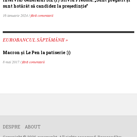
sunt hotărât să candidez la președinție”
16 ianuarie 2024 /
fără comentarii
EUROBANCUL SĂPTĂMÂNII »
Macron şi Le Pen la patiserie :))
8 mai 2017 /
fără comentarii
DESPRE
ABOUT