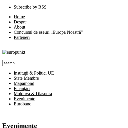
Subscribe by RSS
Home
Despre
About
Concursul de eseuri „Europa Noastră”
Parteneri
Instituții & Politici UE
State Membre
Mapamond
Finanțări
Moldova & Diaspora
Evenimente
Eurobanc
Evenimente