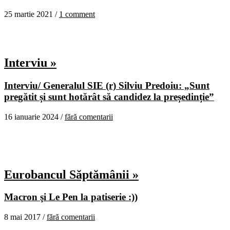
25 martie 2021 /
1 comment
Interviu »
Interviu/ Generalul SIE (r) Silviu Predoiu: „Sunt
pregătit și sunt hotărât să candidez la președinție”
16 ianuarie 2024 /
fără comentarii
Eurobancul Săptămânii »
Macron şi Le Pen la patiserie :))
8 mai 2017 /
fără comentarii