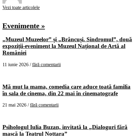
Vezi toate articolele
Evenimente »
„Muzeul Muzeelor” și „Brâncuși. Sindromul”, două
expoziții-eveniment la Muzeul Național de Artă al
României
11 iunie 2026 /
fără comentarii
Mă mut la mama, comedia care aduce toată familia
în sala de cinema, din 22 mai în cinematografe
21 mai 2026 /
fără comentarii
Psihologul Iulia Buzan, invitată la „Dialoguri fără
mască la Teatrul Nottara”