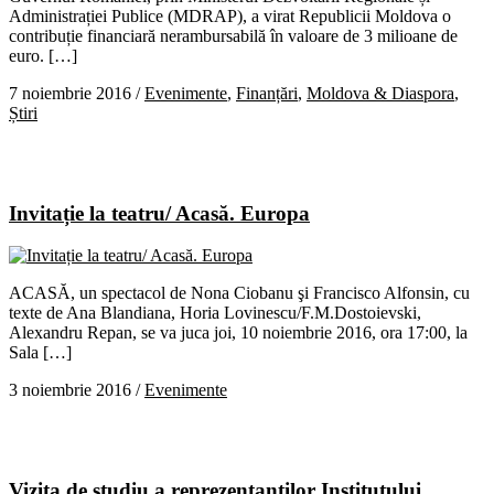
Administrației Publice (MDRAP), a virat Republicii Moldova o
contribuție financiară nerambursabilă în valoare de 3 milioane de
euro. […]
7 noiembrie 2016
/
Evenimente
,
Finanțări
,
Moldova & Diaspora
,
Știri
Invitație la teatru/ Acasă. Europa
ACASĂ, un spectacol de Nona Ciobanu şi Francisco Alfonsin, cu
texte de Ana Blandiana, Horia Lovinescu/F.M.Dostoievski,
Alexandru Repan, se va juca joi, 10 noiembrie 2016, ora 17:00, la
Sala […]
3 noiembrie 2016
/
Evenimente
Vizita de studiu a reprezentanților Institutului