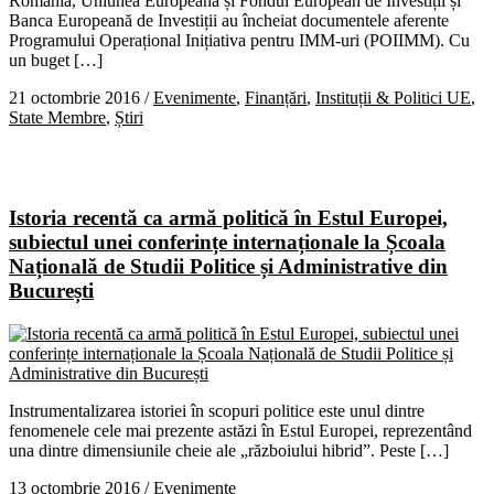
România, Uniunea Europeană și Fondul European de Investiții și
Banca Europeană de Investiții au încheiat documentele aferente
Programului Operațional Inițiativa pentru IMM-uri (POIIMM). Cu
un buget […]
21 octombrie 2016
/
Evenimente
,
Finanțări
,
Instituții & Politici UE
,
State Membre
,
Știri
Istoria recentă ca armă politică în Estul Europei,
subiectul unei conferințe internaționale la Școala
Națională de Studii Politice și Administrative din
București
Instrumentalizarea istoriei în scopuri politice este unul dintre
fenomenele cele mai prezente astăzi în Estul Europei, reprezentând
una dintre dimensiunile cheie ale „războiului hibrid”. Peste […]
13 octombrie 2016
/
Evenimente