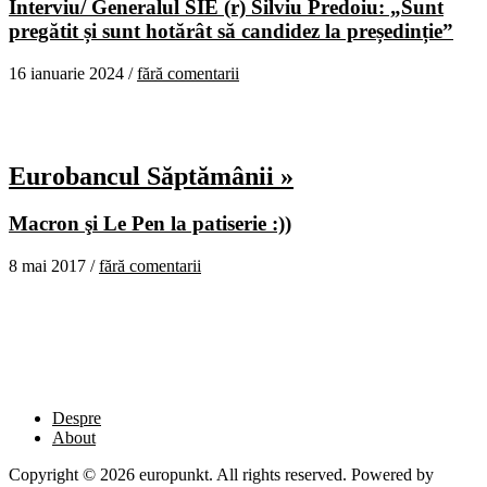
Interviu/ Generalul SIE (r) Silviu Predoiu: „Sunt
pregătit și sunt hotărât să candidez la președinție”
16 ianuarie 2024 /
fără comentarii
Eurobancul Săptămânii »
Macron şi Le Pen la patiserie :))
8 mai 2017 /
fără comentarii
Despre
About
Copyright © 2026 europunkt. All rights reserved. Powered by