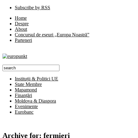
Subscribe by RSS
Home
Despre
About
Concursul de eseuri „Europa Noastră”
Parteneri
Instituții & Politici UE
State Membre
Mapamond
Finanțări
Moldova & Diaspora
Evenimente
Eurobanc
Archive for:
fermieri