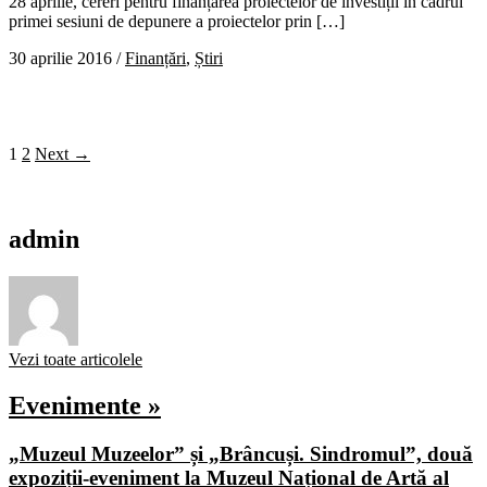
28 aprilie, cereri pentru finanțarea proiectelor de investiții în cadrul
primei sesiuni de depunere a proiectelor prin […]
30 aprilie 2016
/
Finanțări
,
Știri
1
2
Next →
admin
Vezi toate articolele
Evenimente »
„Muzeul Muzeelor” și „Brâncuși. Sindromul”, două
expoziții-eveniment la Muzeul Național de Artă al