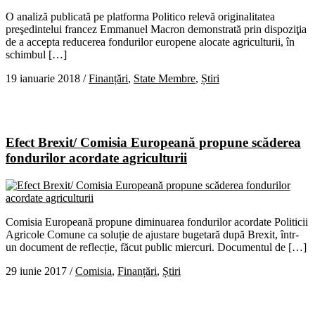
O analiză publicată pe platforma Politico relevă originalitatea
preşedintelui francez Emmanuel Macron demonstrată prin dispoziţia
de a accepta reducerea fondurilor europene alocate agriculturii, în
schimbul […]
19 ianuarie 2018
/
Finanțări
,
State Membre
,
Știri
Efect Brexit/ Comisia Europeană propune scăderea
fondurilor acordate agriculturii
Comisia Europeană propune diminuarea fondurilor acordate Politicii
Agricole Comune ca soluție de ajustare bugetară după Brexit, într-
un document de reflecție, făcut public miercuri. Documentul de […]
29 iunie 2017
/
Comisia
,
Finanțări
,
Știri