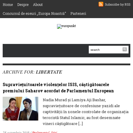
Home
Despre
About
Subscribe by RSS
Concursul de eseuri „Europa Noastră”
Parteneri
ARCHIVE FOR:
LIBERTATE
Supravieţuitoarele violenţelor ISIS, câştigătoarele
premiului Saharov acordat de Parlamentul European
Nadia Murad şi Lamiya Aji Bashar,
supravieţuitoare de confesiune yazidi ale
captivităţii în zonele controlate de organizaţia
teroristă Statul Islamic, au fost desemnate
vineri câştigătoare […]
28 octombrie 2016
/
Parlamentul
,
Știri