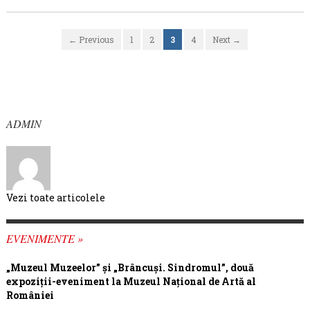
← Previous
1
2
3
4
Next →
ADMIN
Vezi toate articolele
EVENIMENTE »
„Muzeul Muzeelor” și „Brâncuși. Sindromul”, două
expoziții-eveniment la Muzeul Național de Artă al
României