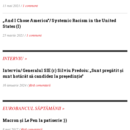
11 mai 2021 /
1 comment
„And I Chose America”/ Systemic Racism in the United
States (I)
25 martie 2021 /
1 comment
INTERVIU »
Interviu/ Generalul SIE (r) Silviu Predoiu: „Sunt pregătit și
sunt hotărât să candidez la președinție”
16 ianuarie 2024 /
fără comentarii
EUROBANCUL SĂPTĂMÂNII »
Macron şi Le Pen la patiserie :))
8 mai 2017 /
fără comentarii