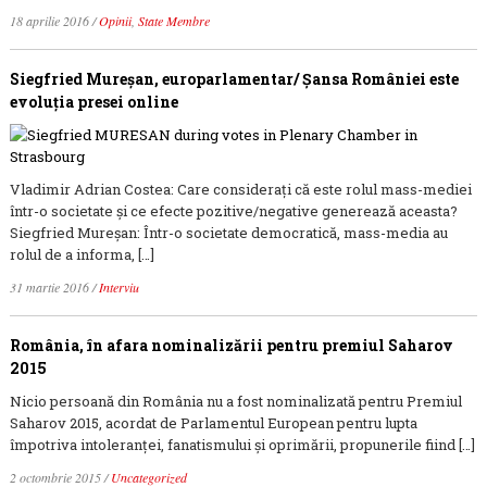
18 aprilie 2016
/
Opinii
,
State Membre
Siegfried Mureșan, europarlamentar/ Șansa României este
evoluția presei online
Vladimir Adrian Costea: Care consideraţi că este rolul mass-mediei
într-o societate și ce efecte pozitive/negative generează aceasta?
Siegfried Mureșan: Într-o societate democratică, mass-media au
rolul de a informa, […]
31 martie 2016
/
Interviu
România, în afara nominalizării pentru premiul Saharov
2015
Nicio persoană din România nu a fost nominalizată pentru Premiul
Saharov 2015, acordat de Parlamentul European pentru lupta
împotriva intoleranţei, fanatismului şi oprimării, propunerile fiind […]
2 octombrie 2015
/
Uncategorized