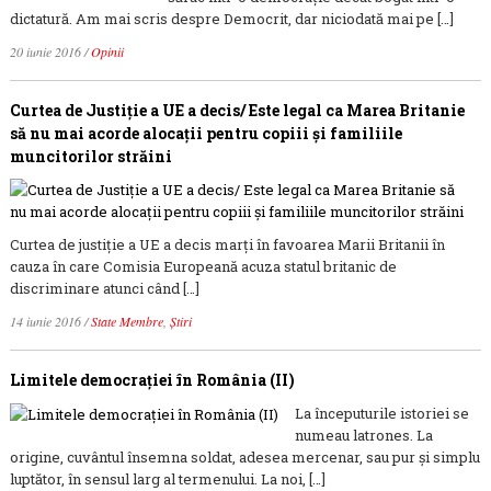
dictatură. Am mai scris despre Democrit, dar niciodată mai pe […]
20 iunie 2016
/
Opinii
Curtea de Justiţie a UE a decis/ Este legal ca Marea Britanie
să nu mai acorde alocaţii pentru copiii şi familiile
muncitorilor străini
Curtea de justiţie a UE a decis marţi în favoarea Marii Britanii în
cauza în care Comisia Europeană acuza statul britanic de
discriminare atunci când […]
14 iunie 2016
/
State Membre
,
Știri
Limitele democraţiei în România (II)
La începuturile istoriei se
numeau latrones. La
origine, cuvântul însemna soldat, adesea mercenar, sau pur și simplu
luptător, în sensul larg al termenului. La noi, […]