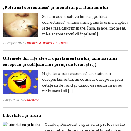
„Political correctness” şi monstrul puritanismului
Scriam acum câteva luni că „political
correctness”-ul înseamnă până la urmă a aplica
legea fără discriminare. Însă, la acel moment,
mi-a scăpat faptul că înțelesul […]
22 august 2016
/
Instituții & Politici UE
,
Opinii
Ultimele dorințe ale europarlamentarului, comisarului
european și cetățeanului prinși de teroriști :))
Niște teroriști reușesc să ia ostatici un
europarlamentar, un comisar european și un
cetățean de rând și, dându-și seama că nu au
nicio șansă să […]
1 august 2016
/
Eurobanc
Libertatea și hidra
Cândva, Democrit a spus că ar prefera să fie
sărac într-o democrație decât bogat într-o