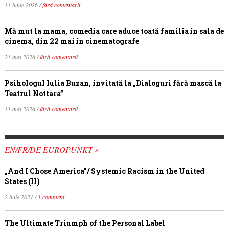
11 iunie 2026 /
fără comentarii
Mă mut la mama, comedia care aduce toată familia în sala de
cinema, din 22 mai în cinematografe
21 mai 2026 /
fără comentarii
Psihologul Iulia Buzan, invitată la „Dialoguri fără mască la
Teatrul Nottara”
11 mai 2026 /
fără comentarii
EN/FR/DE EUROPUNKT »
„And I Chose America”/ Systemic Racism in the United
States (II)
2 iulie 2021 /
1 comment
The Ultimate Triumph of the Personal Label