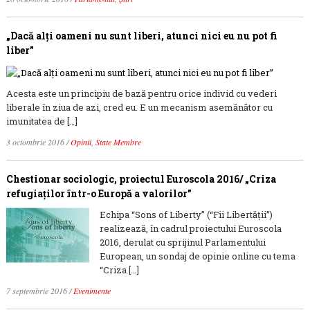
„Dacă alți oameni nu sunt liberi, atunci nici eu nu pot fi
liber”
Acesta este un principiu de bază pentru orice individ cu vederi
liberale în ziua de azi, cred eu. E un mecanism asemănător cu
imunitatea de […]
3 octombrie 2016
/
Opinii
,
State Membre
Chestionar sociologic, proiectul Euroscola 2016/ „Criza
refugiaților într-o Europă a valorilor”
Echipa “Sons of Liberty” (“Fii Libertăţii”)
realizează, în cadrul proiectului Euroscola
2016, derulat cu sprijinul Parlamentului
European, un sondaj de opinie online cu tema
“Criza […]
7 septembrie 2016
/
Evenimente