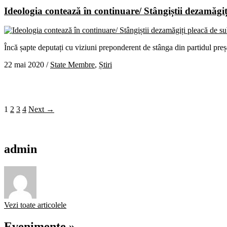
Ideologia contează în continuare/ Stângiștii dezamăg
Încă șapte deputați cu viziuni preponderent de stânga din partidul p
22 mai 2020
/
State Membre
,
Știri
1
2
3
4
Next →
admin
Vezi toate articolele
Evenimente »