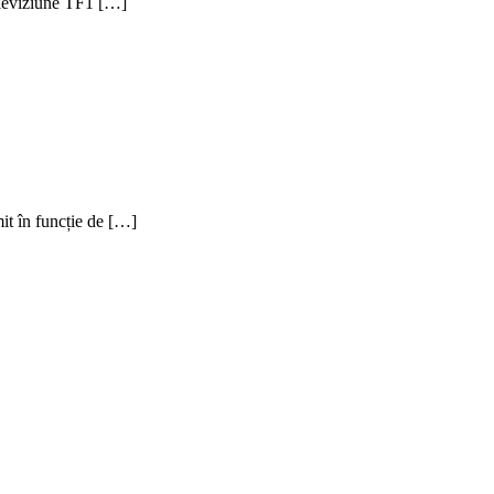
televiziune TF1 […]
mit în funcție de […]