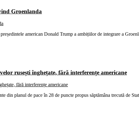
ivind Groenlanda
către președintele american Donald Trump a ambițiilor de integrare a G
lor rusești înghețate, fără interferențe americane
te din planul de pace în 28 de puncte propus săptămâna trecută de Sta