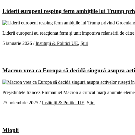
Liderii europeni resping ferm ambițiile lui Trump pr
Liderii europeni au reacționat ferm și unit împotriva relansării de 
5 ianuarie 2026
/
Instituții & Politici UE
,
Știri
Macron vrea ca Europa să decidă singură asupra active
Președintele francez Emmanuel Macron a criticat marți anumite elemen
25 noiembrie 2025
/
Instituții & Politici UE
,
Știri
Miopii