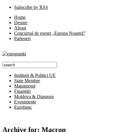
Subscribe by RSS
Home
Despre
About
Concursul de eseuri „Europa Noastră”
Parteneri
Instituții & Politici UE
State Membre
Mapamond
Finanțări
Moldova & Diaspora
Evenimente
Eurobanc
Archive for:
Macron