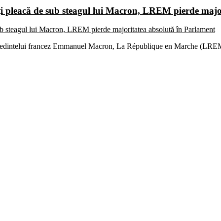
iți pleacă de sub steagul lui Macron, LREM pierde majo
reședintelui francez Emmanuel Macron, La République en Marche (LREM),