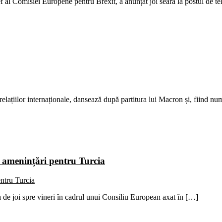
f al Comisiei Europene pentru Brexit, a anunțat joi seara la postul de 
 relațiilor internaționale, dansează după partitura lui Macron și, fiind nu
, amenințări pentru Turcia
a de joi spre vineri în cadrul unui Consiliu European axat în […]