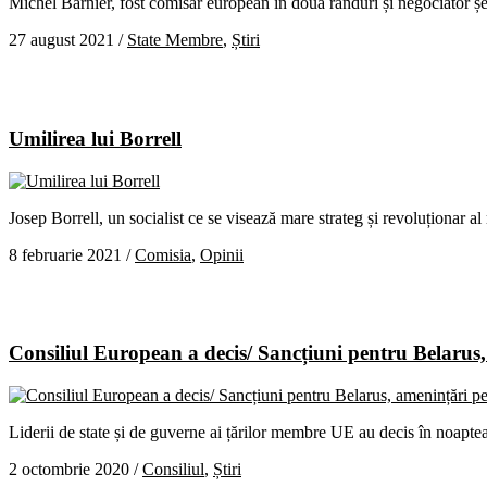
Michel Barnier, fost comisar european în două rânduri și negociator șe
27 august 2021
/
State Membre
,
Știri
Umilirea lui Borrell
Josep Borrell, un socialist ce se visează mare strateg și revoluționar al
8 februarie 2021
/
Comisia
,
Opinii
Consiliul European a decis/ Sancțiuni pentru Belarus
Liderii de state și de guverne ai țărilor membre UE au decis în noapte
2 octombrie 2020
/
Consiliul
,
Știri