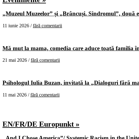
„Muzeul Muzeelor” și „Brâncuși. Sindromul”, două ex
11 iunie 2026 /
fără comentarii
Mă mut la mama, comedia care aduce toată familia în
21 mai 2026 /
fără comentarii
Psihologul Iulia Buzan, invitată la „Dialoguri fără m
11 mai 2026 /
fără comentarii
EN/FR/DE Europunkt »
„And I Chose America”/ Systemic Racism in the United