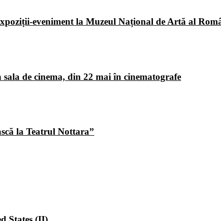
poziții-eveniment la Muzeul Național de Artă al Româ
 sala de cinema, din 22 mai în cinematografe
ască la Teatrul Nottara”
 States (II)