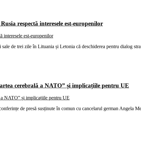
u Rusia respectă interesele est-europenilor
sale de trei zile în Lituania și Letonia că deschiderea pentru dialog st
oartea cerebrală a NATO” și implicațiile pentru UE
conferințe de presă susținute în comun cu cancelarul german Angela Me