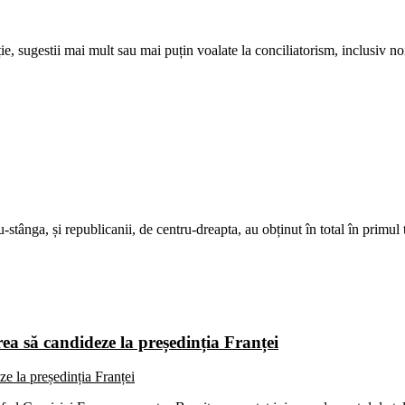
e, sugestii mai mult sau mai puțin voalate la conciliatorism, inclusiv noi
u-stânga, și republicanii, de centru-dreapta, au obținut în total în primul
ea să candideze la președinția Franței