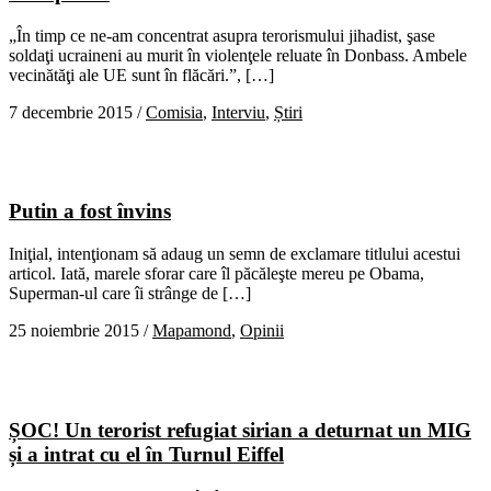
„În timp ce ne-am concentrat asupra terorismului jihadist, şase
soldaţi ucraineni au murit în violenţele reluate în Donbass. Ambele
vecinătăţi ale UE sunt în flăcări.”, […]
7 decembrie 2015
/
Comisia
,
Interviu
,
Știri
Putin a fost învins
Iniţial, intenţionam să adaug un semn de exclamare titlului acestui
articol. Iată, marele sforar care îl păcăleşte mereu pe Obama,
Superman-ul care îi strânge de […]
25 noiembrie 2015
/
Mapamond
,
Opinii
ȘOC! Un terorist refugiat sirian a deturnat un MIG
și a intrat cu el în Turnul Eiffel