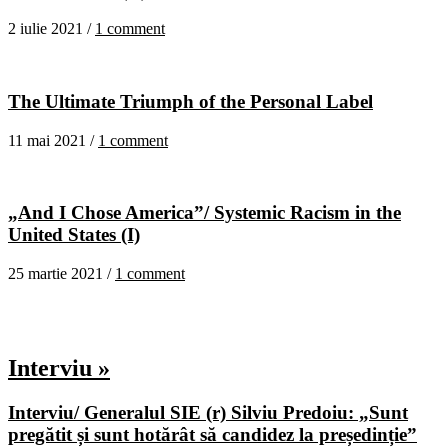
2 iulie 2021 /
1 comment
The Ultimate Triumph of the Personal Label
11 mai 2021 /
1 comment
„And I Chose America”/ Systemic Racism in the
United States (I)
25 martie 2021 /
1 comment
Interviu »
Interviu/ Generalul SIE (r) Silviu Predoiu: „Sunt
pregătit și sunt hotărât să candidez la președinție”