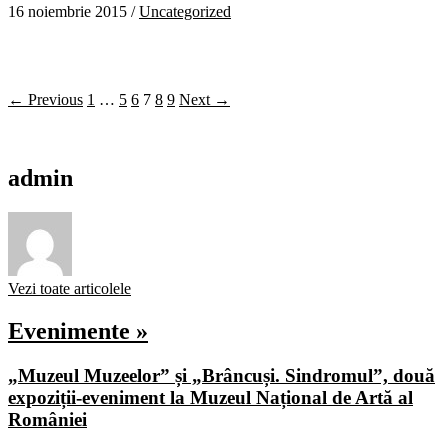
16 noiembrie 2015
/
Uncategorized
← Previous
1
…
5
6
7
8
9
Next →
admin
Vezi toate articolele
Evenimente »
„Muzeul Muzeelor” și „Brâncuși. Sindromul”, două
expoziții-eveniment la Muzeul Național de Artă al
României