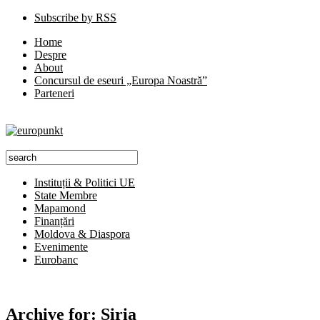
Subscribe by RSS
Home
Despre
About
Concursul de eseuri „Europa Noastră”
Parteneri
Instituții & Politici UE
State Membre
Mapamond
Finanțări
Moldova & Diaspora
Evenimente
Eurobanc
Archive for:
Siria