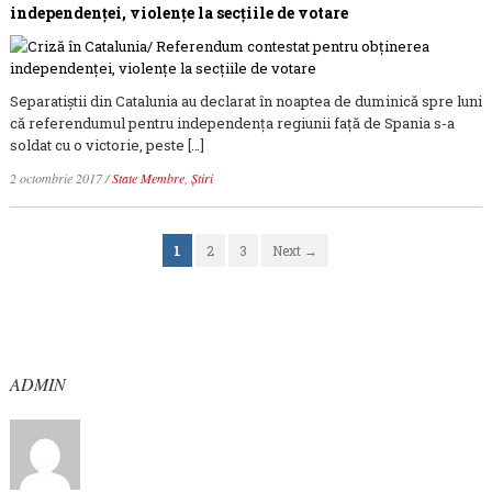
independenţei, violenţe la secţiile de votare
Separatiştii din Catalunia au declarat în noaptea de duminică spre luni
că referendumul pentru independenţa regiunii faţă de Spania s-a
soldat cu o victorie, peste […]
2 octombrie 2017
/
State Membre
,
Știri
1
2
3
Next →
ADMIN