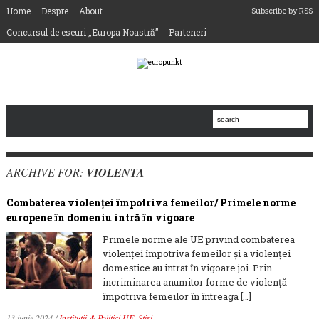
Home
Despre
About
Subscribe by RSS
Concursul de eseuri „Europa Noastră”
Parteneri
ARCHIVE FOR:
VIOLENTA
Combaterea violenței împotriva femeilor/ Primele norme
europene în domeniu intră în vigoare
Primele norme ale UE privind combaterea
violenței împotriva femeilor și a violenței
domestice au intrat în vigoare joi. Prin
incriminarea anumitor forme de violență
împotriva femeilor în întreaga […]
13 iunie 2024
/
Instituții & Politici UE
,
Știri