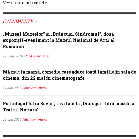
Vezi toate articolele
EVENIMENTE »
„Muzeul Muzeelor” și „Brâncuși. Sindromul”, două
expoziții-eveniment la Muzeul Național de Artă al
României
11 iunie 2026 /
fără comentarii
Mă mut la mama, comedia care aduce toată familia în sala de
cinema, din 22 mai în cinematografe
21 mai 2026 /
fără comentarii
Psihologul Iulia Buzan, invitată la „Dialoguri fără mască la
Teatrul Nottara”
11 mai 2026 /
fără comentarii