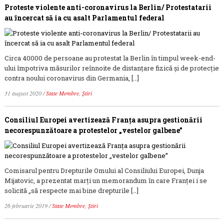
Proteste violente anti-coronavirus la Berlin/ Protestatarii
au încercat să ia cu asalt Parlamentul federal
Circa 40000 de persoane au protestat la Berlin în timpul week-end-
ului împotriva măsurilor reînnoite de distanțare fizică și de protecție
contra noului coronavirus din Germania, […]
31 august 2020
/
State Membre
,
Știri
Consiliul Europei avertizează Franţa asupra gestionării
necorespunzătoare a protestelor „vestelor galbene”
Comisarul pentru Drepturile Omului al Consiliului Europei, Dunja
Mijatovic, a prezentat marţi un memorandum în care Franţei i se
solicită „să respecte mai bine drepturile […]
26 februarie 2019
/
State Membre
,
Știri