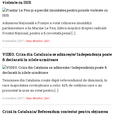
violente cu ISIS
Adunarea Naţională a Franţei a votat ridicarea imunităţii
parlamentare a lui Marine Le Pen, lidera mişcării dreptei radicale
Frontul Naţional, pentru a fi cercetată penal […]
9 noiembrie 2017
/
State Membre
,
Știri
VIDEO. Criza din Catalunia se adânceşte/ Independenţa poate
fi declarată în zilele următoare
Tensiunea din Catalunia creşte după referendumul de duminică, în
care majoritatea covârşitoare a celor 42% de cetăţeni care s-au
prezentat la urne au votat pentru […]
4 octombrie 2017
/
State Membre
,
Știri
Criză în Catalunia/ Referendum contestat pentru obţinerea