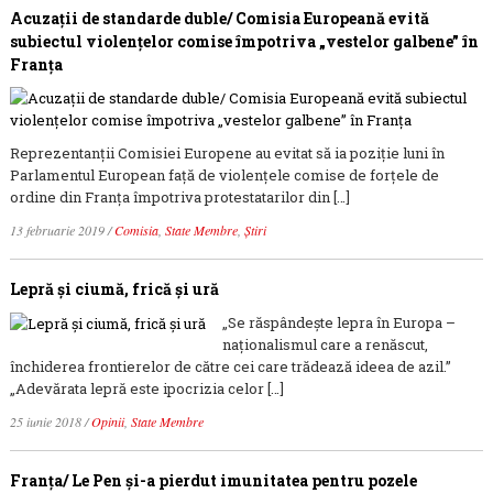
Acuzaţii de standarde duble/ Comisia Europeană evită
subiectul violenţelor comise împotriva „vestelor galbene” în
Franţa
Reprezentanţii Comisiei Europene au evitat să ia poziţie luni în
Parlamentul European faţă de violenţele comise de forţele de
ordine din Franţa împotriva protestatarilor din […]
13 februarie 2019
/
Comisia
,
State Membre
,
Știri
Lepră şi ciumă, frică şi ură
„Se răspândeşte lepra în Europa –
naţionalismul care a renăscut,
închiderea frontierelor de către cei care trădează ideea de azil.”
„Adevărata lepră este ipocrizia celor […]
25 iunie 2018
/
Opinii
,
State Membre
Franţa/ Le Pen şi-a pierdut imunitatea pentru pozele