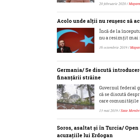
20 februarie 2020
/
Mapam
Acolo unde alții nu reușesc să ac
Încă de la începutu
nu a resimțit mai 
16 octombrie 2019
/
Mapa
Germania/ Se discută introducer
finanţării străine
Guvernul federal 
că se discută desp
care comunităţile 
13 mai 2019
/
State Membr
Soros, asaltat şi în Turcia/ Ope
acuzaţiile lui Erdogan