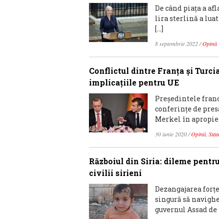
De când piața a a
lira sterlină a lua
[…]
8 septembrie 2022
/
Opinii
Conflictul dintre Franța și Turc
implicațiile pentru UE
Președintele fran
conferințe de pre
Merkel în apropier
30 iunie 2020
/
Opinii
,
Sta
Războiul din Siria: dileme pentru
civilii sirieni
Dezangajarea forțe
singură să navighe
guvernul Assad de l