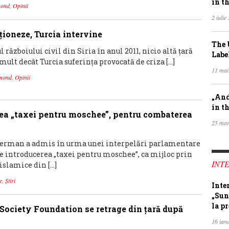
in th
ond
,
Opinii
2 iulie
ționeze, Turcia intervine
The 
l războiului civil din Siria în anul 2011, nicio altă țară
Labe
mult decât Turcia suferința provocată de criza […]
11 mai
mond
,
Opinii
„And
in th
ea „taxei pentru moschee”, pentru combaterea
25 mar
german a admis în urma unei interpelări parlamentare
re introducerea „taxei pentru moschee”, ca mijloc prin
INTE
islamice din […]
e
,
Știri
Inte
„Sun
la pr
n Society Foundation se retrage din ţară după
16 ian