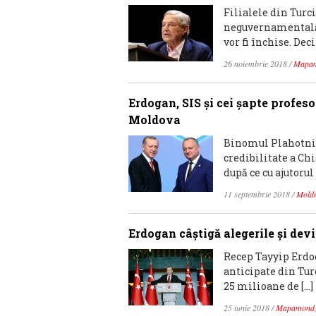
Filialele din Turc
neguvernamentală 
vor fi închise. Dec
26 noiembrie 2018
/
Mapa
Erdogan, SIS și cei șapte profeso
Moldova
Binomul Plahotniu
credibilitate a Ch
după ce cu ajutorul 
11 septembrie 2018
/
Mold
Erdogan câştigă alegerile şi devi
Recep Tayyip Erdog
anticipate din Tur
25 milioane de […]
25 iunie 2018
/
Mapamond