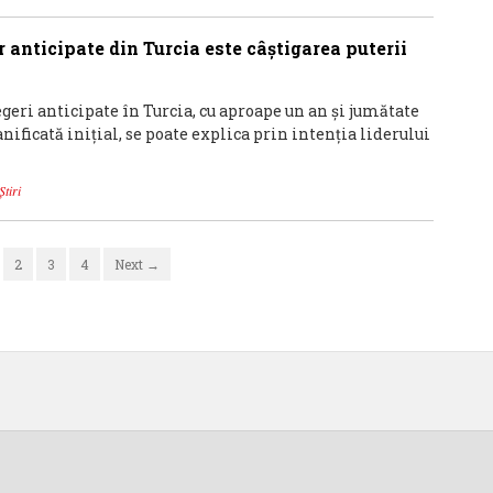
 anticipate din Turcia este câştigarea puterii
geri anticipate în Turcia, cu aproape un an şi jumătate
nificată iniţial, se poate explica prin intenţia liderului
Știri
2
3
4
Next →