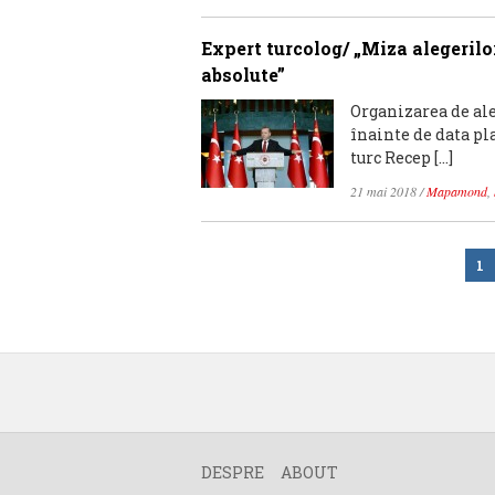
Expert turcolog/ „Miza alegerilor
absolute”
Organizarea de ale
înainte de data pla
turc Recep […]
21 mai 2018
/
Mapamond
,
1
DESPRE
ABOUT