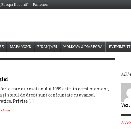
 „Europa Noastră”
Parteneri
RE
MAPAMOND
FINANȚĂRI
MOLDOVA & DIASPORA
EVENIMENT
ADM
ţiei
orie care a urmat anului 1989 este, în acest moment,
a şi statul de drept sunt confruntate cu avansul
atice. Privite […]
Vezi
,
Opinii
EVE