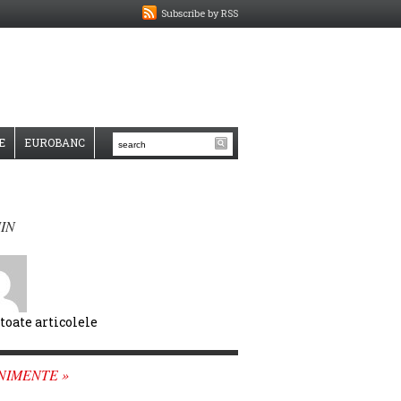
Subscribe by RSS
E
EUROBANC
IN
 toate articolele
NIMENTE »