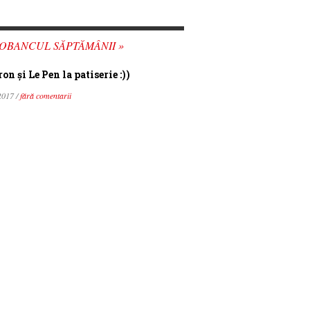
OBANCUL SĂPTĂMÂNII »
n şi Le Pen la patiserie :))
2017 /
fără comentarii