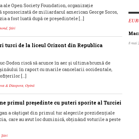
ia ale Open Society Foundation, organizaţie
sponsorizată de miliardarul american George Soros,
izia a fost luată după ce preşedintele […]
EUR
mond
,
Știri
Macro
8 mai 
ri turci de la liceul Orizont din Republica
c-Dodon riscă să arunce în aer și ultima brumă de
ișinăului în raport cu marile cancelarii occidentale,
ofițerilor […]
ova & Diaspora
,
Opinii
ne primul preşedinte cu puteri sporite al Turciei
an a câştigat din primul tur alegerile prezidenţiale
cia, care au avut loc duminică, obţinând voturile a peste
,
Știri