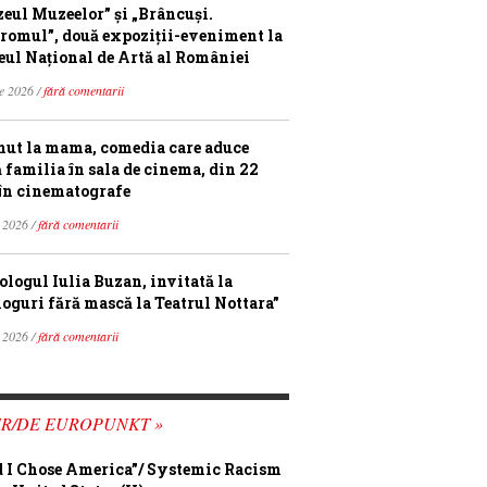
eul Muzeelor” și „Brâncuși.
romul”, două expoziții-eveniment la
ul Național de Artă al României
ie 2026 /
fără comentarii
ut la mama, comedia care aduce
ă familia în sala de cinema, din 22
în cinematografe
 2026 /
fără comentarii
ologul Iulia Buzan, invitată la
loguri fără mască la Teatrul Nottara”
 2026 /
fără comentarii
FR/DE EUROPUNKT »
 I Chose America”/ Systemic Racism