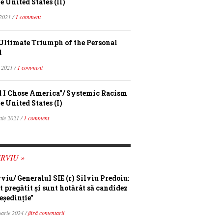
e United States (II)
 2021 /
1 comment
Ultimate Triumph of the Personal
l
 2021 /
1 comment
 I Chose America”/ Systemic Racism
e United States (I)
tie 2021 /
1 comment
RVIU »
rviu/ Generalul SIE (r) Silviu Predoiu:
t pregătit și sunt hotărât să candidez
eședinție”
uarie 2024 /
fără comentarii