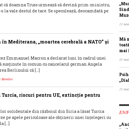
„Muz
flat că doamna Truss urmează să devină prim-ministru,
Sind
t-o la vale destul de tare. Se speculează, deocamdată pe
Muze
11 iun
Mă m
ia în Mediterana, „moartea cerebrală a NATO” și
toat
mai 
cez Emmanuel Macron a declarat luni în cadrul unei
21 mai
să susținute în comun cu cancelarul german Angela
ea Berlinului că […]
Psih
te Membre
„Dia
11 mai
 Turcia, riscuri pentru UE, extincție pentru
lor occidentale din războiul din Siria a lăsat Turcia
EN/
ze pe apele periculoase ale obținerii unei înțelegeri cu
a […]
„And