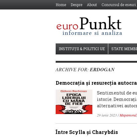
Home
Despre
About
Concursul de eseuri
INSTITUȚII & POLITICI UE
STATE MEMB
ARCHIVE FOR:
ERDOGAN
Democraţia şi resurecţia autocra
Sentimentul de euf
istorie. Democraţi
alternativei autocr
29 iunie 2023
/
Mapamond
Între Scylla și Charybdis